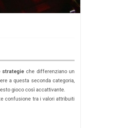
e
strategie
che differenziano un
enere a questa seconda categoria,
esto gioco così accattivante.
onfusione tra i valori attribuiti