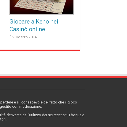
i
Giocare a Keno nei
Casinò online
28 Marzo 2014
erdere e sii consapevole del fatto che il gioco
 gestito con moderazione.
derivante dall'utilizzo dei siti recensiti. I bonus e
tori.