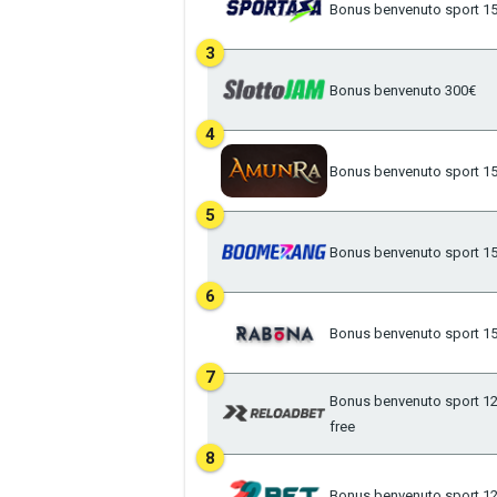
Bonus benvenuto sport 1
3
Bonus benvenuto 300€
4
Bonus benvenuto sport 1
5
Bonus benvenuto sport 1
6
Bonus benvenuto sport 1
7
Bonus benvenuto sport 1
free
8
Bonus benvenuto sport 1