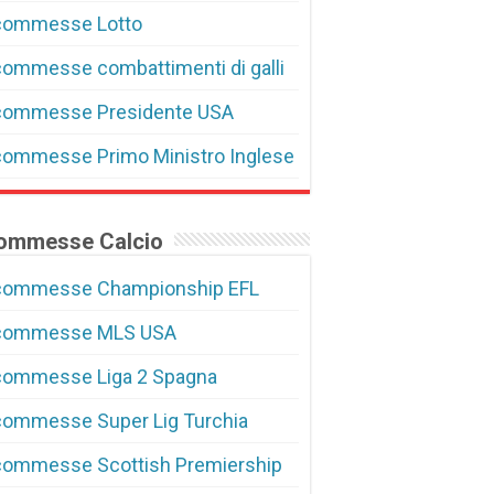
commesse Lotto
ommesse combattimenti di galli
commesse Presidente USA
ommesse Primo Ministro Inglese
ommesse Calcio
commesse Championship EFL
commesse MLS USA
ommesse Liga 2 Spagna
ommesse Super Lig Turchia
ommesse Scottish Premiership