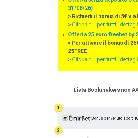
31/08/26)
> Richiedi il bonus di 5€ v
>
Clicca qui per tutti i dettagli
Offerta 25 euro freebet by
> Per attivare il bonus di 2
25FREE
>
Clicca qui per tutti i dettagli
Lista Bookmakers non AA
1
Bonus benvenuto sport 1
2