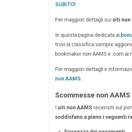
SUBITO!
Per maggiori dettagli sui
siti no
In questa pagina dedicata ai
bonu
trovi la classifica sempre aggior
bookmaker non AAMS e .com ai nu
Per maggiori dettagli e informazio
non AAMS
.
Scommesse non AAMS si
I
siti non AAMS
recensiti sul por
soddisfano a pieno i seguenti re
Sicurezza dei pagamenti