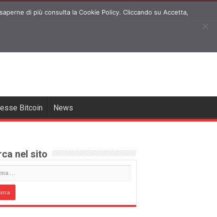
i saperne di più consulta la Cookie Policy. Cliccando su Accetta,
esse Bitcoin
News
ca nel sito