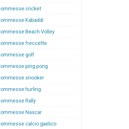
commesse cricket
commesse Kabaddi
ommesse Beach Volley
commesse freccette
commesse golf
commesse ping pong
commesse snooker
ommesse hurling
commesse Rally
commesse Nascar
ommesse calcio gaelico