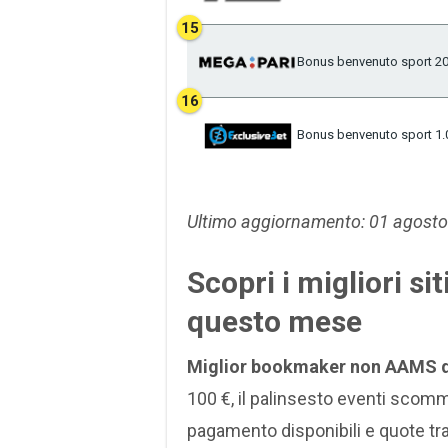
15
Bonus benvenuto sport 2
16
Bonus benvenuto sport 1.
Ultimo aggiornamento: 01 agost
Scopri i migliori 
questo mese
Miglior bookmaker non AAMS d
100 €, il palinsesto eventi scomme
pagamento disponibili e quote tra