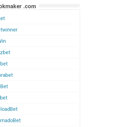
okmaker .com
et
twinner
Win
zbet
bet
brabet
Bet
bet
loadBet
rnadoBet