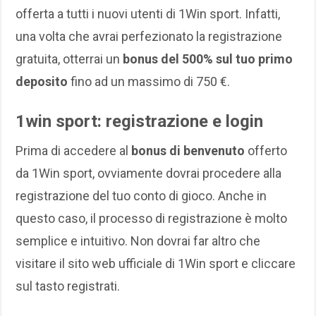
offerta a tutti i nuovi utenti di 1Win sport. Infatti,
una volta che avrai perfezionato la registrazione
gratuita, otterrai un
bonus del 500% sul tuo primo
deposito
fino ad un massimo di 750 €.
1win sport: registrazione e login
Prima di accedere al
bonus di benvenuto
offerto
da 1Win sport, ovviamente dovrai procedere alla
registrazione del tuo conto di gioco. Anche in
questo caso, il processo di registrazione è molto
semplice e intuitivo. Non dovrai far altro che
visitare il sito web ufficiale di 1Win sport e cliccare
sul tasto registrati.