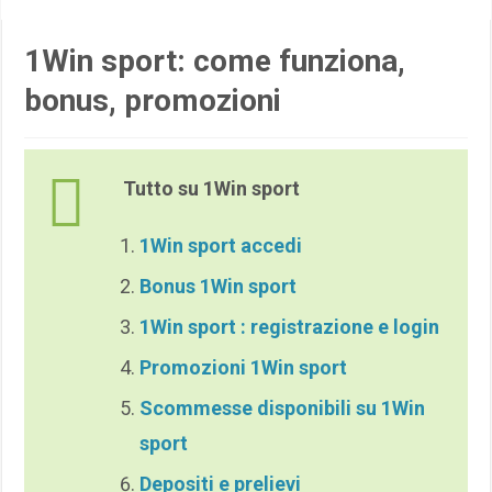
1Win sport: come funziona,
bonus, promozioni
Tutto su 1Win sport
1Win sport accedi
Bonus 1Win sport
1Win sport : registrazione e login
Promozioni 1Win sport
Scommesse disponibili su 1Win
sport
Depositi e prelievi