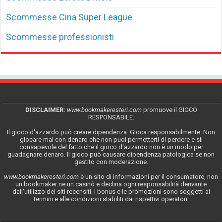
Scommesse Cina Super League
Scommesse professionisti
DISCLAIMER:
www.bookmakeresteri.com
promuove il GIOCO
RESPONSABILE.
Il gioco d'azzardo può creare dipendenza. Gioca responsabilmente. Non
giocare mai con denaro che non puoi permetterti di perdere e sii
consapevole del fatto che il gioco d'azzardo non è un modo per
guadagnare denaro. Il gioco può causare dipendenza patologica se non
gestito con moderazione.
www.bookmakeresteri.com
è un sito di informazioni per il consumatore, non
un bookmaker ne un casinò e declina ogni responsabilità derivante
dall'utilizzo dei siti recensiti. I bonus e le promozioni sono soggetti ai
termini e alle condizioni stabiliti dai rispettivi operatori.