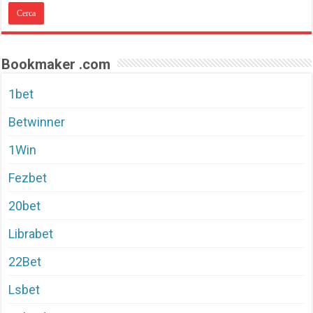
Bookmaker .com
1bet
Betwinner
1Win
Fezbet
20bet
Librabet
22Bet
Lsbet