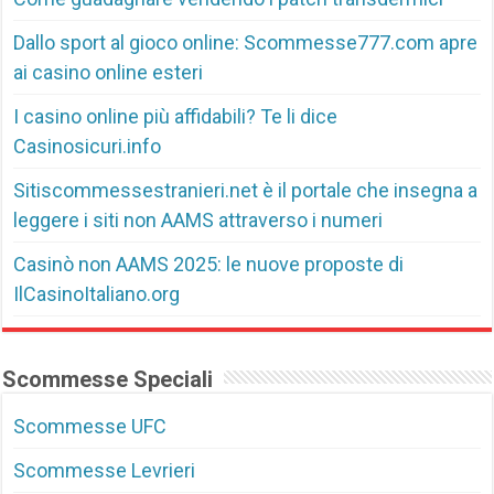
Dallo sport al gioco online: Scommesse777.com apre
ai casino online esteri
I casino online più affidabili? Te li dice
Casinosicuri.info
Sitiscommessestranieri.net è il portale che insegna a
leggere i siti non AAMS attraverso i numeri
Casinò non AAMS 2025: le nuove proposte di
IlCasinoItaliano.org
Scommesse Speciali
Scommesse UFC
Scommesse Levrieri