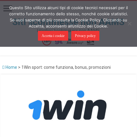
Questo Sito utilizza alcuni tipi di cookie tecnici necessari per il
corretto funzionamento dello stesso, nonché cookie statistici.
Siti scommesse non AAMS
Se vuoi saperne di più consulta la Cookie Policy. Cliccando su
Accetta, acconsenti all’utilizzo dei Cookie.
I migliori bookmakers non AAMS
Accetta i cookie
Privacy policy
Home
>
1Win sport: come funziona, bonus, promozioni