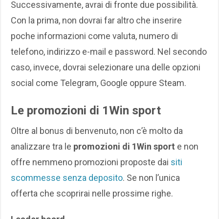
Successivamente, avrai di fronte due possibilità.
Con la prima, non dovrai far altro che inserire
poche informazioni come valuta, numero di
telefono, indirizzo e-mail e password. Nel secondo
caso, invece, dovrai selezionare una delle opzioni
social come Telegram, Google oppure Steam.
Le promozioni di 1Win sport
Oltre al bonus di benvenuto, non c’è molto da
analizzare tra le
promozioni di 1Win sport
e non
offre nemmeno promozioni proposte dai
siti
scommesse senza deposito
. Se non l’unica
offerta che scoprirai nelle prossime righe.