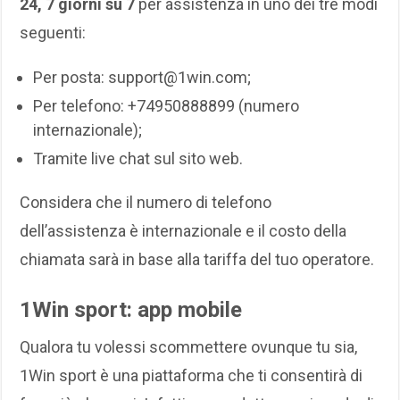
24, 7 giorni su 7
per assistenza in uno dei tre modi
seguenti:
Per posta: support@1win.com;
Per telefono: +74950888899 (numero
internazionale);
Tramite live chat sul sito web.
Considera che il numero di telefono
dell’assistenza è internazionale e il costo della
chiamata sarà in base alla tariffa del tuo operatore.
1Win sport: app mobile
Qualora tu volessi scommettere ovunque tu sia,
1Win sport è una piattaforma che ti consentirà di