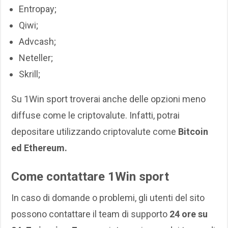
Entropay;
Qiwi;
Advcash;
Neteller;
Skrill;
Su 1Win sport troverai anche delle opzioni meno
diffuse come le criptovalute. Infatti, potrai
depositare utilizzando criptovalute come
Bitcoin
ed Ethereum.
Come contattare 1Win sport
In caso di domande o problemi, gli utenti del sito
possono contattare il team di supporto
24 ore su