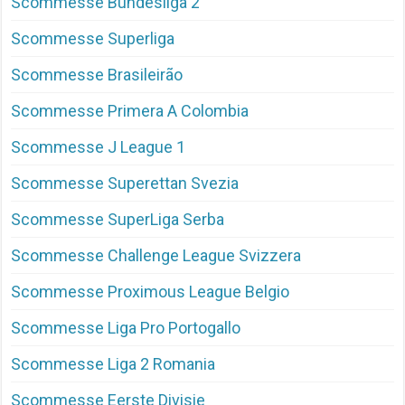
Scommesse Bundesliga 2
Scommesse Superliga
Scommesse Brasileirão
Scommesse Primera A Colombia
Scommesse J League 1
Scommesse Superettan Svezia
Scommesse SuperLiga Serba
Scommesse Challenge League Svizzera
Scommesse Proximous League Belgio
Scommesse Liga Pro Portogallo
Scommesse Liga 2 Romania
Scommesse Eerste Divisie