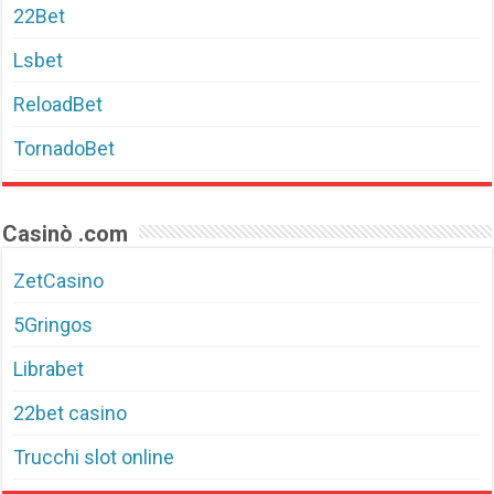
22Bet
Lsbet
ReloadBet
TornadoBet
Casinò .com
ZetCasino
5Gringos
Librabet
22bet casino
Trucchi slot online