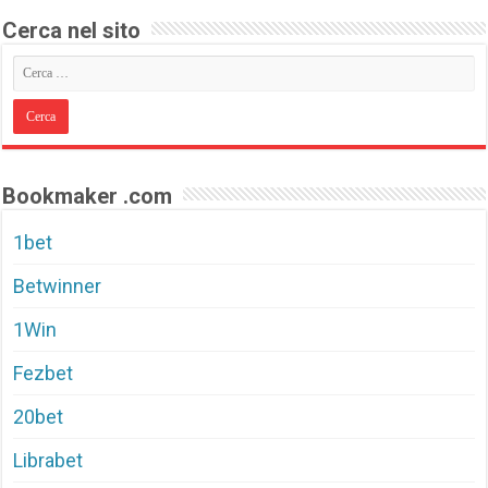
Cerca nel sito
Bookmaker .com
1bet
Betwinner
1Win
Fezbet
20bet
Librabet