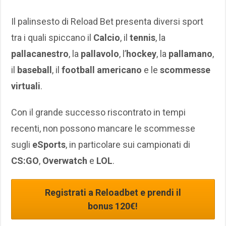
Il palinsesto di Reload Bet presenta diversi sport
tra i quali spiccano il
Calcio
, il
tennis
, la
pallacanestro
, la
pallavolo
, l’
hockey
, la
pallamano
,
il
baseball
, il
football americano
e le
scommesse
virtuali
.
Con il grande successo riscontrato in tempi
recenti, non possono mancare le scommesse
sugli
eSports
, in particolare sui campionati di
CS:GO
,
Overwatch
e
LOL
.
Registrati a Reloadbet e prendi il
bonus 120€!