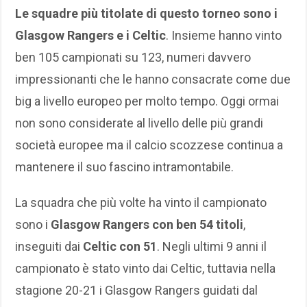
Le squadre più titolate di questo torneo sono i
Glasgow Rangers e i Celtic
. Insieme hanno vinto
ben 105 campionati su 123, numeri davvero
impressionanti che le hanno consacrate come due
big a livello europeo per molto tempo. Oggi ormai
non sono considerate al livello delle più grandi
società europee ma il calcio scozzese continua a
mantenere il suo fascino intramontabile.
La squadra che più volte ha vinto il campionato
sono i
Glasgow Rangers con ben 54 titoli
,
inseguiti dai
Celtic con 51
. Negli ultimi 9 anni il
campionato è stato vinto dai Celtic, tuttavia nella
stagione 20-21 i Glasgow Rangers guidati dal