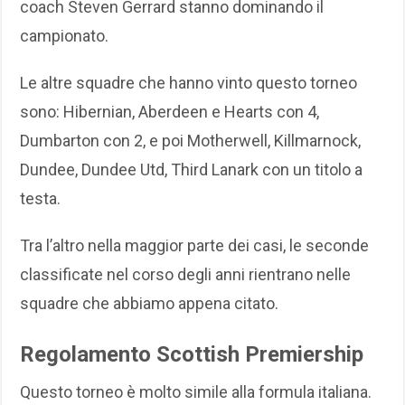
coach Steven Gerrard stanno dominando il
campionato.
Le altre squadre che hanno vinto questo torneo
sono: Hibernian, Aberdeen e Hearts con 4,
Dumbarton con 2, e poi Motherwell, Killmarnock,
Dundee, Dundee Utd, Third Lanark con un titolo a
testa.
Tra l’altro nella maggior parte dei casi, le seconde
classificate nel corso degli anni rientrano nelle
squadre che abbiamo appena citato.
Regolamento Scottish Premiership
Questo torneo è molto simile alla formula italiana.