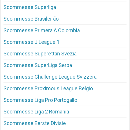
Scommesse Superliga
Scommesse Brasileirão
Scommesse Primera A Colombia
Scommesse J League 1
Scommesse Superettan Svezia
Scommesse SuperLiga Serba
Scommesse Challenge League Svizzera
Scommesse Proximous League Belgio
Scommesse Liga Pro Portogallo
Scommesse Liga 2 Romania
Scommesse Eerste Divisie