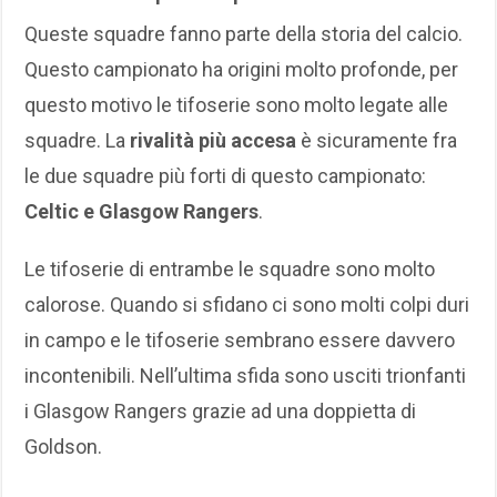
Queste squadre fanno parte della storia del calcio.
Questo campionato ha origini molto profonde, per
questo motivo le tifoserie sono molto legate alle
squadre. La
rivalità più accesa
è sicuramente fra
le due squadre più forti di questo campionato:
Celtic e Glasgow Rangers
.
Le tifoserie di entrambe le squadre sono molto
calorose. Quando si sfidano ci sono molti colpi duri
in campo e le tifoserie sembrano essere davvero
incontenibili. Nell’ultima sfida sono usciti trionfanti
i Glasgow Rangers grazie ad una doppietta di
Goldson.