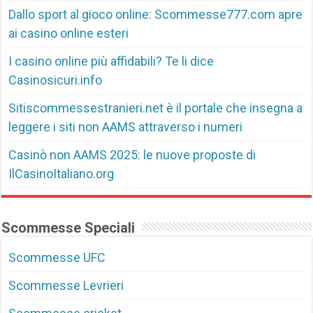
Dallo sport al gioco online: Scommesse777.com apre
ai casino online esteri
I casino online più affidabili? Te li dice
Casinosicuri.info
Sitiscommessestranieri.net è il portale che insegna a
leggere i siti non AAMS attraverso i numeri
Casinò non AAMS 2025: le nuove proposte di
IlCasinoItaliano.org
Scommesse Speciali
Scommesse UFC
Scommesse Levrieri