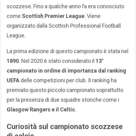
scozzese. Fino a qualche anno fa era conosciuto
come
Scottish Premier League
. Viene
organizzato dalla Scottish Professional Football
League.
La prima edizione di questo campionato è stata nel
1890
. Nel 2020 è stato considerato il
13°
campionato in ordine di importanza dal ranking
UEFA
delle competizioni per club. Il ranking ha
premiato questo piccolo campionato soprattutto
per la presenza di due squadre storiche come i
Glasgow Rangers e il Celtic
.
Curiosità sul campionato scozzese
di calcio