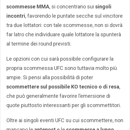
scommesse MMA
, si concentrano sui
singoli
incontri
, favorendo le puntate secche sul vincitore
tra due lottatori: con tale scommesse, non si dovrà
far latro che individuare quale lottatore la spunterà
al termine dei round previsti.
Le opzioni con cui sarà possibile configurare la
propria scommessa UFC sono tuttavia molto più
ampie. Si pensi alla possibilità di poter
scommettere sul possibile KO tecnico o di resa
,
che può generalmente favorire l’emersione di
quote piuttosto interessanti per gli scommettitori.
Oltre ai singoli eventi UFC su cui scommettere, non
mancano le
antepost
e le
scommesse a lungo