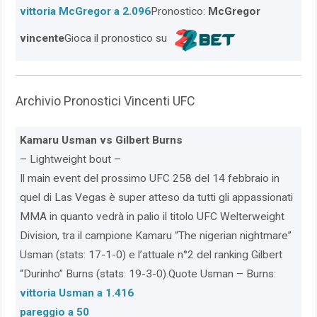
vittoria McGregor a 2.096
Pronostico:
McGregor
vincente
Gioca il pronostico su
Archivio Pronostici Vincenti UFC
Kamaru Usman vs Gilbert Burns
– Lightweight bout –
Il main event del prossimo UFC 258 del 14 febbraio in
quel di Las Vegas è super atteso da tutti gli appassionati
MMA in quanto vedrà in palio il titolo UFC Welterweight
Division, tra il campione Kamaru “The nigerian nightmare”
Usman (stats: 17-1-0) e l’attuale n°2 del ranking Gilbert
“Durinho” Burns (stats: 19-3-0).Quote Usman – Burns:
vittoria Usman a 1.416
pareggio a 50