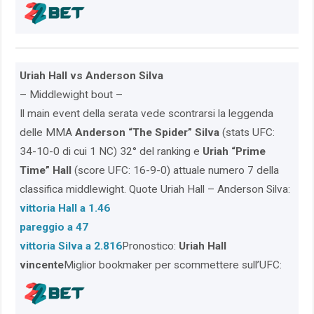
Uriah Hall vs Anderson Silva
– Middlewight bout –
Il main event della serata vede scontrarsi la leggenda
delle MMA
Anderson “The Spider” Silva
(stats UFC:
34-10-0 di cui 1 NC) 32° del ranking e
Uriah “Prime
Time” Hall
(score UFC: 16-9-0) attuale numero 7 della
classifica middlewight. Quote Uriah Hall – Anderson Silva:
vittoria Hall a 1.46
pareggio a 47
vittoria Silva a 2.816
Pronostico:
Uriah Hall
vincente
Miglior bookmaker per scommettere sull’UFC: