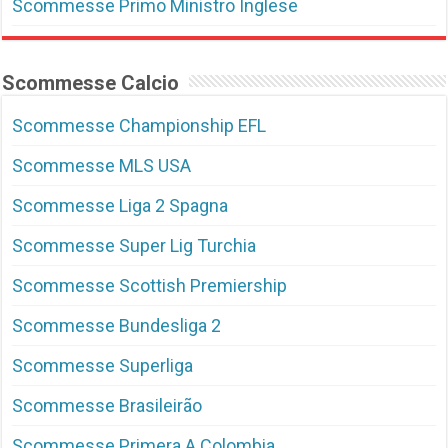
Scommesse Primo Ministro Inglese
Scommesse Calcio
Scommesse Championship EFL
Scommesse MLS USA
Scommesse Liga 2 Spagna
Scommesse Super Lig Turchia
Scommesse Scottish Premiership
Scommesse Bundesliga 2
Scommesse Superliga
Scommesse Brasileirão
Scommesse Primera A Colombia