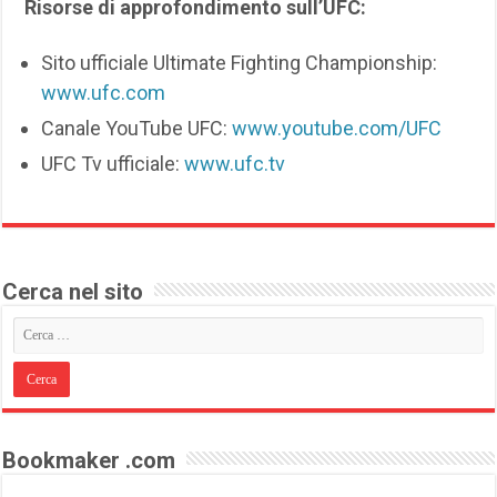
Risorse di approfondimento sull’UFC:
Sito ufficiale Ultimate Fighting Championship:
www.ufc.com
Canale YouTube UFC:
www.youtube.com/UFC
UFC Tv ufficiale:
www.ufc.tv
Cerca nel sito
Bookmaker .com