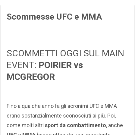
Scommesse UFC e MMA
SCOMMETTI OGGI SUL MAIN
EVENT:
POIRIER vs
MCGREGOR
Fino a qualche anno fa gli acronimi UFC e MMA
erano sostanzialmente sconosciuti ai più. Poi,
come molti altri
sport da combattimento
, anche
UFC
e
MMA
hanno ottenuto una importante