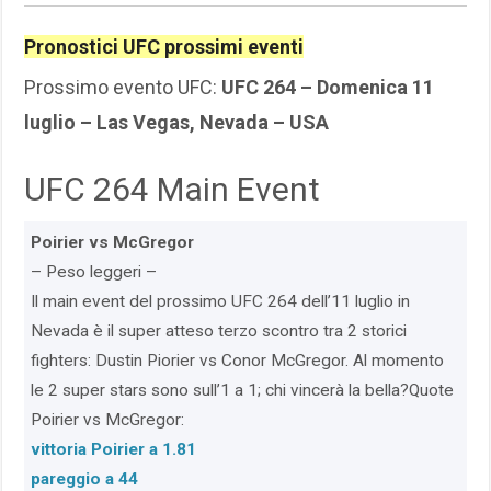
Pronostici UFC prossimi eventi
Prossimo evento UFC:
UFC 264 – Domenica 11
luglio – Las Vegas, Nevada – USA
UFC 264 Main Event
Poirier vs McGregor
– Peso leggeri –
Il main event del prossimo UFC 264 dell’11 luglio in
Nevada è il super atteso terzo scontro tra 2 storici
fighters: Dustin Piorier vs Conor McGregor. Al momento
le 2 super stars sono sull’1 a 1; chi vincerà la bella?Quote
Poirier vs McGregor:
vittoria Poirier a 1.81
pareggio a 44