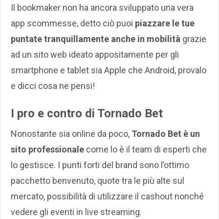
Il bookmaker non ha ancora sviluppato una vera
app scommesse, detto ciò puoi
piazzare le tue
puntate tranquillamente anche in mobilità
grazie
ad un sito web ideato appositamente per gli
smartphone e tablet sia Apple che Android, provalo
e dicci cosa ne pensi!
I pro e contro di Tornado Bet
Nonostante sia online da poco,
Tornado Bet è un
sito professionale
come lo è il team di esperti che
lo gestisce. I punti forti del brand sono l’ottimo
pacchetto benvenuto, quote tra le più alte sul
mercato, possibilità di utilizzare il cashout nonché
vedere gli eventi in live streaming.