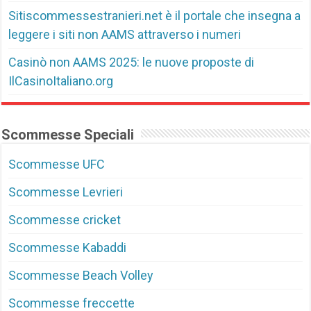
Sitiscommessestranieri.net è il portale che insegna a
leggere i siti non AAMS attraverso i numeri
Casinò non AAMS 2025: le nuove proposte di
IlCasinoItaliano.org
Scommesse Speciali
Scommesse UFC
Scommesse Levrieri
Scommesse cricket
Scommesse Kabaddi
Scommesse Beach Volley
Scommesse freccette