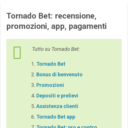
Tornado Bet: recensione,
promozioni, app, pagamenti
Tutto su Tornado Bet:
Tornado Bet
Bonus di benvenuto
Promozioni
Depositi e prelievi
Assistenza clienti
Tornado Bet app
Tornado Bet: pro e contro