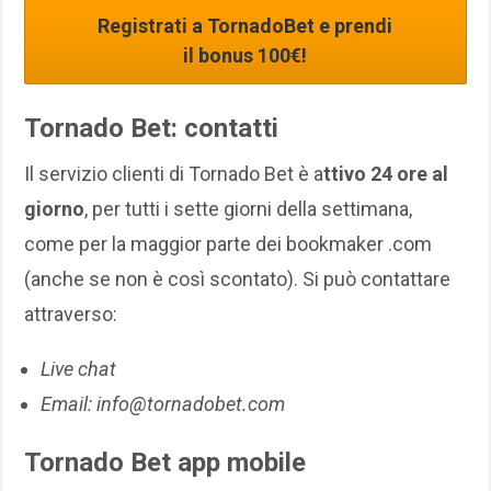
Registrati a TornadoBet e prendi
il bonus 100€!
Tornado Bet: contatti
Il servizio clienti di Tornado Bet è a
ttivo 24 ore al
giorno
, per tutti i sette giorni della settimana,
come per la maggior parte dei bookmaker .com
(anche se non è così scontato). Si può contattare
attraverso:
Live chat
Email: info@tornadobet.com
Tornado Bet app mobile