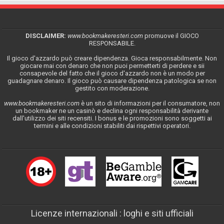
DISCLAIMER:
www.bookmakeresteri.com
promuove il GIOCO
RESPONSABILE.
Il gioco d'azzardo può creare dipendenza. Gioca responsabilmente. Non
giocare mai con denaro che non puoi permetterti di perdere e sii
consapevole del fatto che il gioco d'azzardo non è un modo per
guadagnare denaro. Il gioco può causare dipendenza patologica se non
gestito con moderazione.
www.bookmakeresteri.com
è un sito di informazioni per il consumatore, non
un bookmaker ne un casinò e declina ogni responsabilità derivante
dall'utilizzo dei siti recensiti. I bonus e le promozioni sono soggetti ai
termini e alle condizioni stabiliti dai rispettivi operatori.
Licenze internazionali : loghi e siti ufficiali