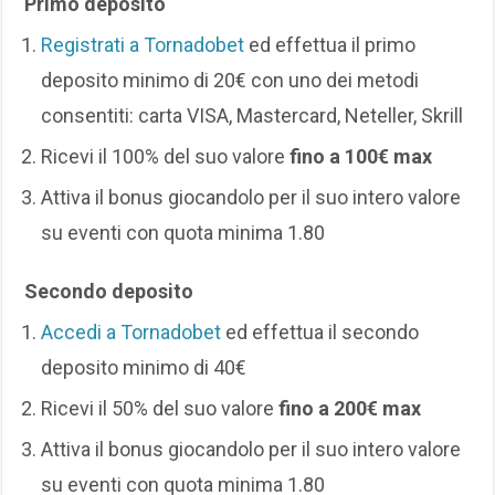
Primo deposito
Registrati a Tornadobet
ed effettua il primo
deposito minimo di 20€ con uno dei metodi
consentiti: carta VISA, Mastercard, Neteller, Skrill
Ricevi il 100% del suo valore
fino a 100€ max
Attiva il bonus giocandolo per il suo intero valore
su eventi con quota minima 1.80
Secondo deposito
Accedi a Tornadobet
ed effettua il secondo
deposito minimo di 40€
Ricevi il 50% del suo valore
fino a 200€ max
Attiva il bonus giocandolo per il suo intero valore
su eventi con quota minima 1.80