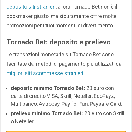
deposito siti stranieri
, allora Tornado Bet non è il
bookmaker giusto, ma sicuramente offre molte
promozioni per i tuoi momenti di divertimento.
Tornado Bet: deposito e prelievo
Le transazioni monetarie su Tornado Bet sono
facilitate dai metodi di pagamento più utilizzati dai
migliori siti scommesse stranieri
.
deposito minimo Tornado Bet:
20 euro con
carta di credito VISA, Skrill, Neteller, EcoPayz,
Multibanco, Astropay, Pay for Fun, Paysafe Card.
prelievo minimo Tornado Bet:
20 euro con Skrill
o Neteller.