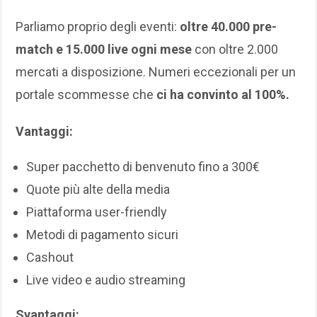
Parliamo proprio degli eventi:
oltre 40.000 pre-
match e 15.000 live ogni mese
con oltre 2.000
mercati a disposizione. Numeri eccezionali per un
portale scommesse che
ci ha convinto al 100%.
Vantaggi:
Super pacchetto di benvenuto fino a 300€
Quote più alte della media
Piattaforma user-friendly
Metodi di pagamento sicuri
Cashout
Live video e audio streaming
Svantaggi: