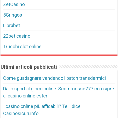
ZetCasino
5Gringos
Librabet
22bet casino
Trucchi slot online
Ultimi articoli pubblicati
Come guadagnare vendendo i patch transdermici
Dallo sport al gioco online: Scommesse777.com apre
ai casino online esteri
I casino online più affidabili? Te li dice
Casinosicuri.info