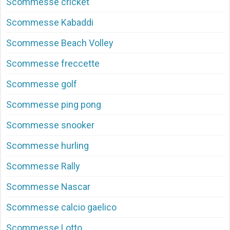
Scommesse cricket
Scommesse Kabaddi
Scommesse Beach Volley
Scommesse freccette
Scommesse golf
Scommesse ping pong
Scommesse snooker
Scommesse hurling
Scommesse Rally
Scommesse Nascar
Scommesse calcio gaelico
Scommesse Lotto