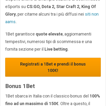
eSports su
CS:GO, Dota 2, Star Craft 2, King Of
Glory
, per citarne alcuni tra i più diffusi nei
siti non
aams
.
1Bet garantisce
quote elevate
, aggiornamenti
tempestivi, numerosi tipi di scommessa e una
fornita sezione per il
Live betting
.
Registrati a 1Bet e prendi il bonus
100€!
Bonus 1Bet
1Bet sbarca in Italia con il classico bonus del
100%
fino ad un massimo di 150€
. Oltre a questo, il