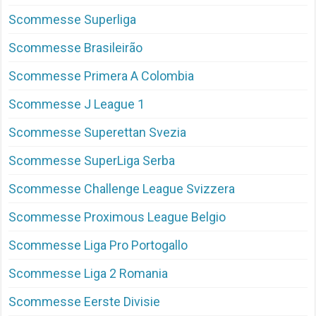
Scommesse Superliga
Scommesse Brasileirão
Scommesse Primera A Colombia
Scommesse J League 1
Scommesse Superettan Svezia
Scommesse SuperLiga Serba
Scommesse Challenge League Svizzera
Scommesse Proximous League Belgio
Scommesse Liga Pro Portogallo
Scommesse Liga 2 Romania
Scommesse Eerste Divisie