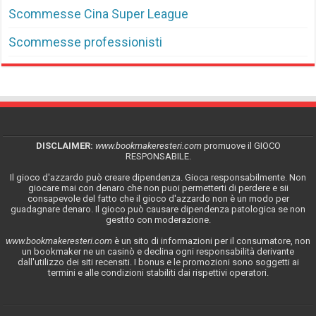
Scommesse Cina Super League
Scommesse professionisti
DISCLAIMER:
www.bookmakeresteri.com
promuove il GIOCO
RESPONSABILE.
Il gioco d'azzardo può creare dipendenza. Gioca responsabilmente. Non
giocare mai con denaro che non puoi permetterti di perdere e sii
consapevole del fatto che il gioco d'azzardo non è un modo per
guadagnare denaro. Il gioco può causare dipendenza patologica se non
gestito con moderazione.
www.bookmakeresteri.com
è un sito di informazioni per il consumatore, non
un bookmaker ne un casinò e declina ogni responsabilità derivante
dall'utilizzo dei siti recensiti. I bonus e le promozioni sono soggetti ai
termini e alle condizioni stabiliti dai rispettivi operatori.