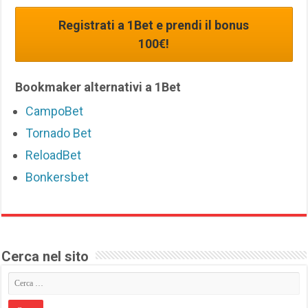
Registrati a 1Bet e prendi il bonus
100€!
Bookmaker alternativi a 1Bet
CampoBet
Tornado Bet
ReloadBet
Bonkersbet
Cerca nel sito