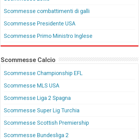
Scommesse combattimenti di galli
Scommesse Presidente USA
Scommesse Primo Ministro Inglese
Scommesse Calcio
Scommesse Championship EFL
Scommesse MLS USA
Scommesse Liga 2 Spagna
Scommesse Super Lig Turchia
Scommesse Scottish Premiership
Scommesse Bundesliga 2