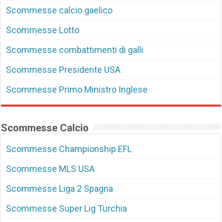
Scommesse calcio gaelico
Scommesse Lotto
Scommesse combattimenti di galli
Scommesse Presidente USA
Scommesse Primo Ministro Inglese
Scommesse Calcio
Scommesse Championship EFL
Scommesse MLS USA
Scommesse Liga 2 Spagna
Scommesse Super Lig Turchia