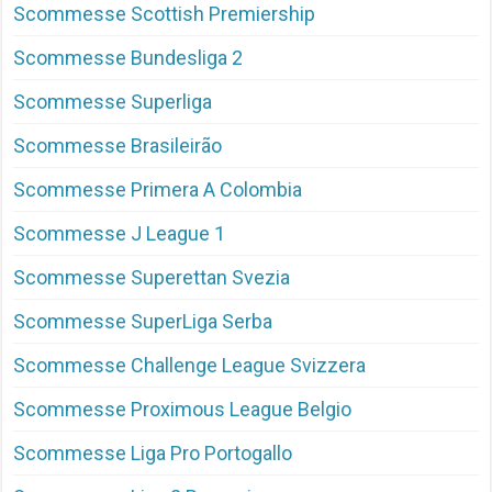
Scommesse Scottish Premiership
Scommesse Bundesliga 2
Scommesse Superliga
Scommesse Brasileirão
Scommesse Primera A Colombia
Scommesse J League 1
Scommesse Superettan Svezia
Scommesse SuperLiga Serba
Scommesse Challenge League Svizzera
Scommesse Proximous League Belgio
Scommesse Liga Pro Portogallo