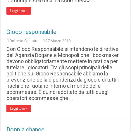
comunque solo una. La scommessa …
Leggi tutto »
Gioco responsabile
Roberto Chinotto
27 Marzo 2018
Con Gioco Responsabile si intendono le direttive
dell’Agenzia Dogane e Monopoli che i bookmaker
devono obbligatoriamente mettere in pratica per
tutelare i giocatori. Tra gli scopi principali delle
politiche sul Gioco Responsabile abbiamo la
prevenzione della dipendenza da gioco e di tutti i
rischi che ruotano intorno al mondo delle
scommesse. È quindi adottato da tutti quegli
operatori scommesse che …
Leggi tutto »
Doppia chance