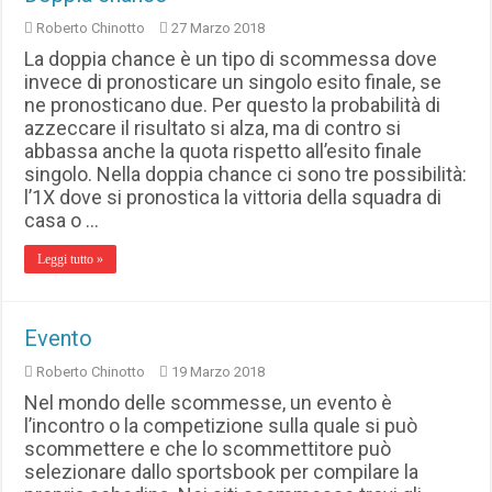
Roberto Chinotto
27 Marzo 2018
La doppia chance è un tipo di scommessa dove
invece di pronosticare un singolo esito finale, se
ne pronosticano due. Per questo la probabilità di
azzeccare il risultato si alza, ma di contro si
abbassa anche la quota rispetto all’esito finale
singolo. Nella doppia chance ci sono tre possibilità:
l’1X dove si pronostica la vittoria della squadra di
casa o …
Leggi tutto »
Evento
Roberto Chinotto
19 Marzo 2018
Nel mondo delle scommesse, un evento è
l’incontro o la competizione sulla quale si può
scommettere e che lo scommettitore può
selezionare dallo sportsbook per compilare la