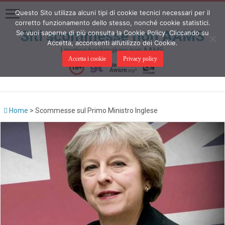
Questo Sito utilizza alcuni tipi di cookie tecnici necessari per il
corretto funzionamento dello stesso, nonché cookie statistici.
Siti scommesse non AAMS
Se vuoi saperne di più consulta la Cookie Policy. Cliccando su
Accetta, acconsenti all’utilizzo dei Cookie.
I migliori bookmakers non AAMS
Accetta i cookie
Privacy policy
Home
>
Scommesse sul Primo Ministro Inglese