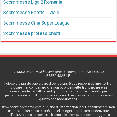
Scommesse Liga 2 Romania
Scommesse Eerste Divisie
Scommesse Cina Super League
Scommesse professionisti
DISCLAIMER:
www.bookmakeresteri.com
promuove il GIOCO
RESPONSABILE.
Il gioco d'azzardo può creare dipendenza. Gioca responsabilmente. Non
giocare mai con denaro che non puoi permetterti di perdere e sii
consapevole del fatto che il gioco d'azzardo non è un modo per
guadagnare denaro. Il gioco può causare dipendenza patologica se non
gestito con moderazione.
www.bookmakeresteri.com
è un sito di informazioni per il consumatore, non
un bookmaker ne un casinò e declina ogni responsabilità derivante
dall'utilizzo dei siti recensiti. I bonus e le promozioni sono soggetti ai