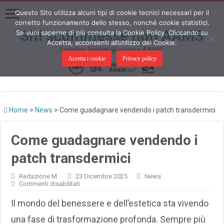
Questo Sito utilizza alcuni tipi di cookie tecnici necessari per il
corretto funzionamento dello stesso, nonché cookie statistici.
Siti scommesse non AAMS
Se vuoi saperne di più consulta la Cookie Policy. Cliccando su
Accetta, acconsenti all’utilizzo dei Cookie.
I migliori bookmakers non AAMS
Accetta i cookie
Privacy policy
Home
>
News
>
Come guadagnare vendendo i patch transdermici
Come guadagnare vendendo i
patch transdermici
Redazione M.
23 Dicembre 2025
News
su
Commenti disabilitati
Come
guadagnare
Il mondo del benessere e dell’estetica sta vivendo
vendendo
i
una fase di trasformazione profonda. Sempre più
patch