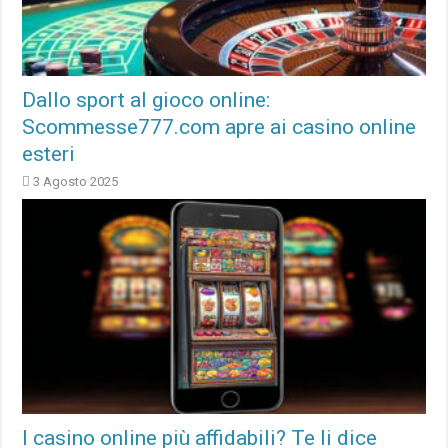
Dallo sport al gioco online:
Scommesse777.com apre ai casino online
esteri
3 Agosto 2025
I casino online più affidabili? Te li dice