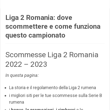
Liga 2 Romania: dove
scommettere e come funziona
questo campionato
Scommesse Liga 2 Romania
2022 – 2023
In questa pagina:
La storia e il regolamento della Liga 2 rumena
i migliori siti per le tue scommesse sulla Serie B
rumena
i
bonus, le promozioni, i rimborsi
e le