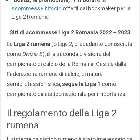
scommesse bitcoin
offerti dai bookmaker per la
Liga 2 Romania
Siti di scommesse Liga 2 Romania 2022 – 2023
La
Liga 2 rumena
(o Liga 2, precedente conosciuta
come
Divizia B
), è la seconda divisione del
campionato di calcio della Romania. Gestita dalla
Federazione rumena di calcio, di natura
semiprofessionistica,
segue la Liga 1
come
campionato calcistico nazionale per importanza.
Il regolamento della Liga 2
rumena
Il sistema calcistico rumeno è stato interessato da