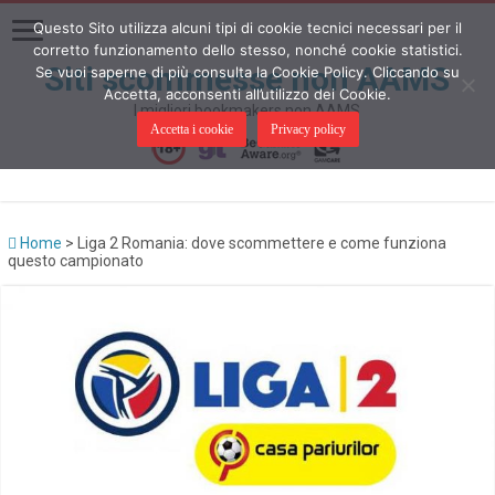
Questo Sito utilizza alcuni tipi di cookie tecnici necessari per il
corretto funzionamento dello stesso, nonché cookie statistici.
Siti scommesse non AAMS
Se vuoi saperne di più consulta la Cookie Policy. Cliccando su
Accetta, acconsenti all’utilizzo dei Cookie.
I migliori bookmakers non AAMS
Accetta i cookie
Privacy policy
Home
>
Liga 2 Romania: dove scommettere e come funziona
questo campionato