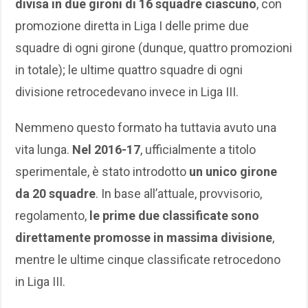
divisa in due gironi di 16 squadre ciascuno
, con
promozione diretta in Liga I delle prime due
squadre di ogni girone (dunque, quattro promozioni
in totale); le ultime quattro squadre di ogni
divisione retrocedevano invece in Liga III.
Nemmeno questo formato ha tuttavia avuto una
vita lunga.
Nel 2016-17
, ufficialmente a titolo
sperimentale, è stato introdotto
un unico girone
da 20 squadre
. In base all’attuale, provvisorio,
regolamento,
le prime due classificate sono
direttamente promosse in massima divisione
,
mentre le ultime cinque classificate retrocedono
in Liga III.