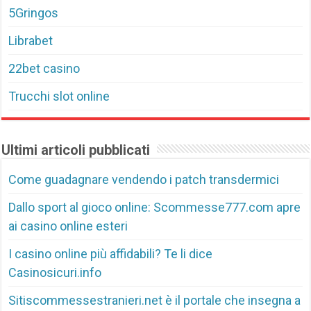
5Gringos
Librabet
22bet casino
Trucchi slot online
Ultimi articoli pubblicati
Come guadagnare vendendo i patch transdermici
Dallo sport al gioco online: Scommesse777.com apre
ai casino online esteri
I casino online più affidabili? Te li dice
Casinosicuri.info
Sitiscommessestranieri.net è il portale che insegna a