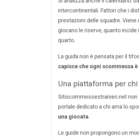
Si analizza anche il calendario: ba
intercontinentali. Fattori che i di
prestazioni delle squadre. Viene d
giocano le riserve, quanto incide i
quarto.
La guida non è pensata per il tif
capisce che ogni scommessa è 
Una piattaforma per chi 
Sitiscommessestranieri.net non s
portale dedicato a chi ama lo spo
una giocata
.
Le guide non propongono un mode