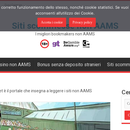
Disclaimer
 il corretto funzionamento dello stesso, nonché cookie statistici. Se vuo
acconsenti all’utilizzo dei Cookie.
Accetta i cookie
Privacy policy
Siti scommesse non AAMS
I migliori bookmakers non AAMS
sino non AAMS
Bonus senza deposito stranieri
Siti scomm
 è il portale che insegna a leggere i siti non AAMS
Cer