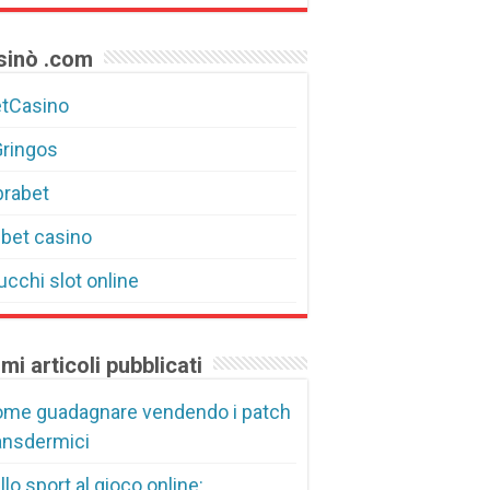
sinò .com
tCasino
ringos
brabet
bet casino
ucchi slot online
imi articoli pubblicati
me guadagnare vendendo i patch
ansdermici
llo sport al gioco online: