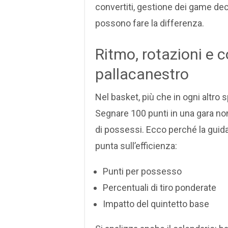
convertiti, gestione dei game deci
possono fare la differenza.
Ritmo, rotazioni e 
pallacanestro
Nel basket, più che in ogni altro s
Segnare 100 punti in una gara non
di possessi. Ecco perché la guid
punta sull’efficienza:
Punti per possesso
Percentuali di tiro ponderate
Impatto del quintetto base