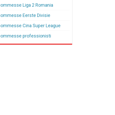
ommesse Liga 2 Romania
ommesse Eerste Divisie
ommesse Cina Super League
ommesse professionisti