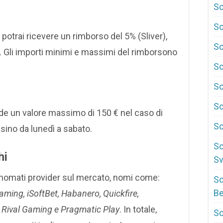
Sc
S
 potrai ricevere un rimborso del 5% (Sliver),
Sc
). Gli importi minimi e massimi del rimborsono
Sc
S
Sc
ede un valore massimo di 150 € nel caso di
Sc
asino da lunedì a sabato.
S
hi
Sv
 rinomati provider sul mercato, nomi come:
S
Be
aming, iSoftBet, Habanero, Quickfire,
 Rival Gaming e Pragmatic Play
. In totale,
Sc