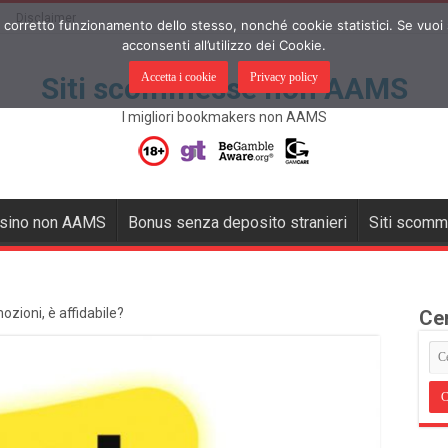
Disclaimer
 il corretto funzionamento dello stesso, nonché cookie statistici. Se vuo
acconsenti all’utilizzo dei Cookie.
Accetta i cookie
Privacy policy
Siti scommesse non AAMS
I migliori bookmakers non AAMS
sino non AAMS
Bonus senza deposito stranieri
Siti scomm
ozioni, è affidabile?
Cer