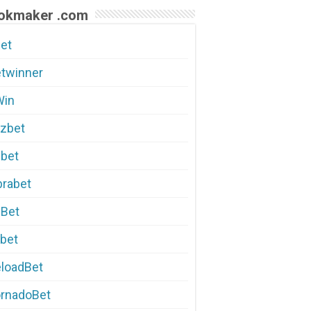
okmaker .com
et
twinner
Win
zbet
bet
brabet
Bet
bet
loadBet
rnadoBet