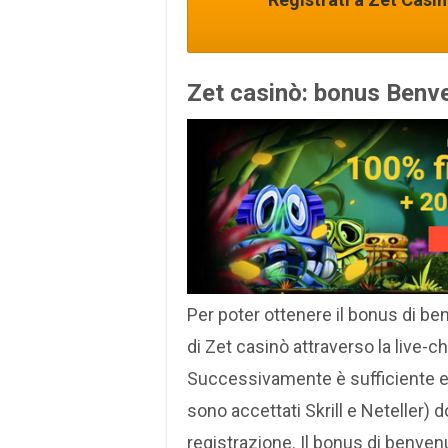
Zet casinò: bonus Benv
Per poter ottenere il bonus di b
di Zet casinò attraverso la live-c
Successivamente è sufficiente 
sono accettati Skrill e Neteller)
registrazione. Il bonus di benvenu