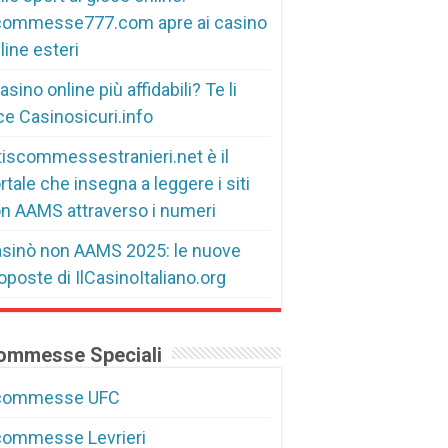
ommesse777.com apre ai casino
line esteri
casino online più affidabili? Te li
ce Casinosicuri.info
tiscommessestranieri.net è il
rtale che insegna a leggere i siti
n AAMS attraverso i numeri
sinò non AAMS 2025: le nuove
oposte di IlCasinoItaliano.org
ommesse Speciali
commesse UFC
ommesse Levrieri