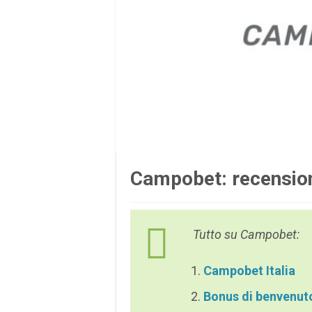
Campobet: recension
Tutto su Campobet:
Campobet Italia
Bonus di benvenut