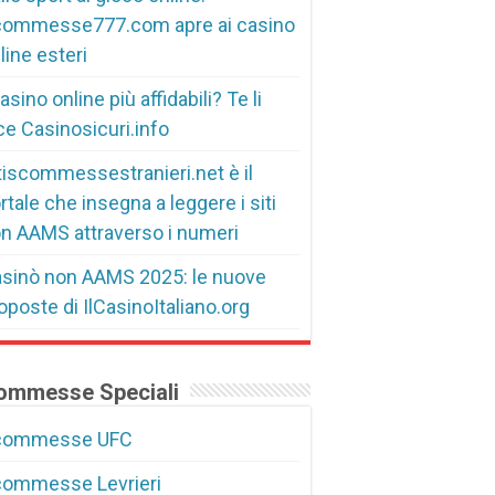
ommesse777.com apre ai casino
line esteri
casino online più affidabili? Te li
ce Casinosicuri.info
tiscommessestranieri.net è il
rtale che insegna a leggere i siti
n AAMS attraverso i numeri
sinò non AAMS 2025: le nuove
oposte di IlCasinoItaliano.org
ommesse Speciali
commesse UFC
ommesse Levrieri