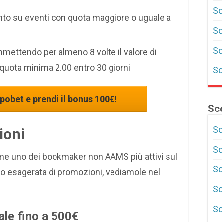
S
ento su eventi con quota maggiore o uguale a
Sc
S
mettendo per almeno 8 volte il valore di
quota minima 2.00 entro 30 giorni
Sc
pobet e prendi il bonus 100€!
Sc
S
ioni
S
e uno dei bookmaker non AAMS più attivi sul
Sc
o esagerata di promozioni, vediamole nel
Sc
Sc
ale fino a 500€