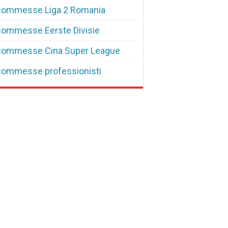
ommesse Liga 2 Romania
ommesse Eerste Divisie
ommesse Cina Super League
ommesse professionisti