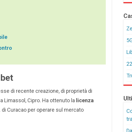
Ca
Ze
ile
5G
ontro
Li
22
bet
Tr
e di recente creazione, di proprietà di
Ult
 a Limassol, Cipro. Ha ottenuto la
licenza
. di Curacao per operare sul mercato
Co
tr
Da