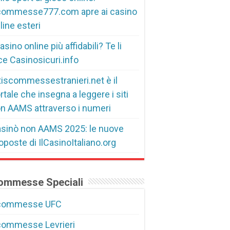
ommesse777.com apre ai casino
line esteri
casino online più affidabili? Te li
ce Casinosicuri.info
tiscommessestranieri.net è il
rtale che insegna a leggere i siti
n AAMS attraverso i numeri
sinò non AAMS 2025: le nuove
oposte di IlCasinoItaliano.org
ommesse Speciali
commesse UFC
ommesse Levrieri