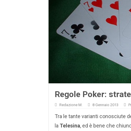
Regole Poker: strate
Redazione M.
8 Gennaio 2013
P
Tra le tante varianti conosciute 
la
Telesina
, ed è bene che chiunq