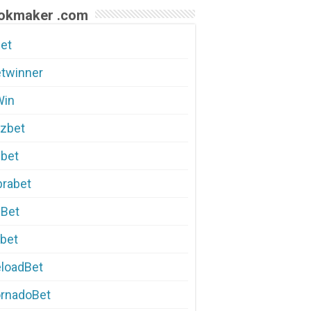
okmaker .com
et
twinner
Win
zbet
bet
brabet
Bet
bet
loadBet
rnadoBet