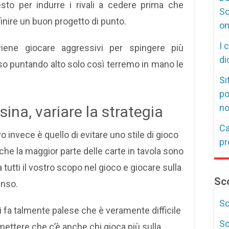
sto per indurre i rivali a cedere prima che
Sc
inire un buon progetto di punto.
on
I 
ene giocare aggressivi per spingere più
di
sso puntando alto solo così terremo in mano le
Si
po
no
sina, variare la strategia
Ca
 invece è quello di evitare uno stile di gioco
pr
 che la maggior parte delle carte in tavola sono
 tutti il vostro scopo nel gioco e giocare sulla
Sc
enso.
S
o si fa talmente palese che è veramente difficile
Sc
mettere che c’è anche chi gioca più sulla