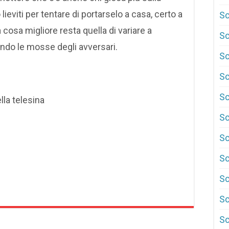
lieviti per tentare di portarselo a casa, certo a
S
 cosa migliore resta quella di variare a
S
ndo le mosse degli avversari.
Sc
S
S
lla telesina
S
S
Sc
S
S
Sc