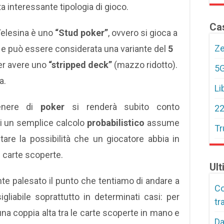
 interessante tipologia di gioco.
Ca
Telesina è uno
“Stud poker”
, ovvero si gioca a
Ze
e può essere considerata una variante del
5
per avere uno
“stripped deck”
(mazzo ridotto).
5G
a.
Li
enere di
poker
si renderà subito conto
22
di un semplice calcolo
probabilistico
assume
Tr
utare la possibilità che un giocatore abbia in
 carte scoperte.
Ult
 palesato il punto che tentiamo di andare a
Co
gliabile soprattutto in determinati casi: per
tr
na coppia alta tra le carte scoperte in mano e
Da