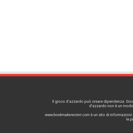
Il gioco d'azzardo può creare dipendenza. Gioc
d'azzardo non è un modo 
www.bookmakeresteri.com
è un sito di informazioni 
le p