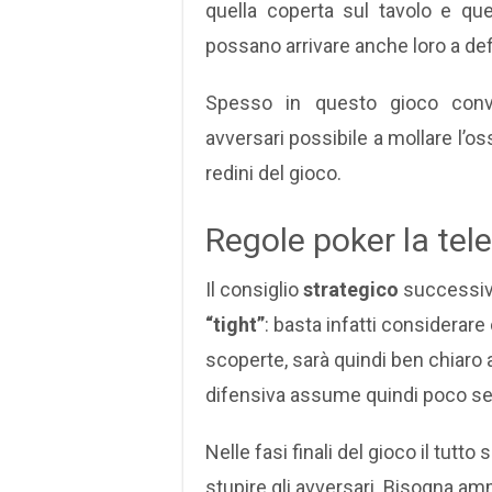
quella coperta sul tavolo e que
possano arrivare anche loro a def
Spesso in questo gioco convi
avversari possibile a mollare l’o
redini del gioco.
Regole poker la tele
Il consiglio
strategico
successivo
“tight”
: basta infatti considerare
scoperte, sarà quindi ben chiaro a
difensiva assume quindi poco s
Nelle fasi finali del gioco il tutt
stupire gli avversari. Bisogna am