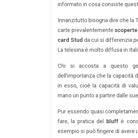
informato in cosa consiste questa
Innanzitutto bisogna dire che la 
carte prevalentemente
scoperte
card Stud
da cui si differenzia 
La telesina è molto diffusa in Itali
Chi si accosta a questo g
dell’importanza che la capacità 
in esso, cioè la capacità di val
mano un punto a partire dalle sue
Pur essendo quasi completamente
fare, la pratica del
bluff
è consi
esempio si può fingere di avere u