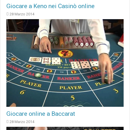
Giocare a Keno nei Casinò online
28 Marzo 2014
Giocare online a Baccarat
28 Marzo 2014