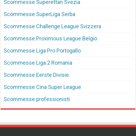
Scommesse Superettan Svezia
Scommesse SuperLiga Serba
Scommesse Challenge League Svizzera
Scommesse Proximous League Belgio
Scommesse Liga Pro Portogallo
Scommesse Liga 2 Romania
Scommesse Eerste Divisie
Scommesse Cina Super League
Scommesse professionisti