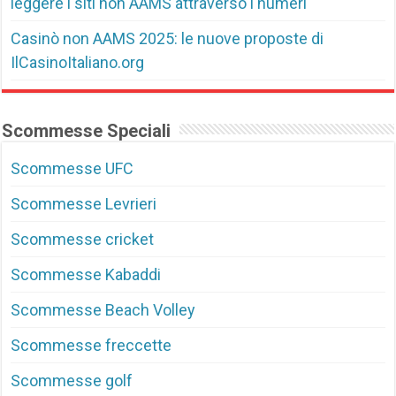
leggere i siti non AAMS attraverso i numeri
Casinò non AAMS 2025: le nuove proposte di
IlCasinoItaliano.org
Scommesse Speciali
Scommesse UFC
Scommesse Levrieri
Scommesse cricket
Scommesse Kabaddi
Scommesse Beach Volley
Scommesse freccette
Scommesse golf