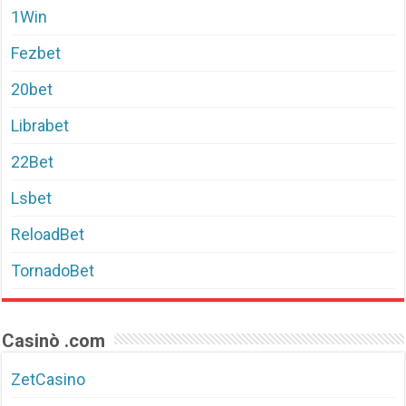
1Win
Fezbet
20bet
Librabet
22Bet
Lsbet
ReloadBet
TornadoBet
Casinò .com
ZetCasino