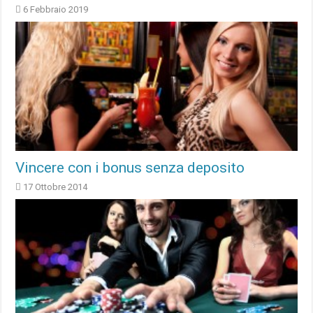
6 Febbraio 2019
Vincere con i bonus senza deposito
17 Ottobre 2014