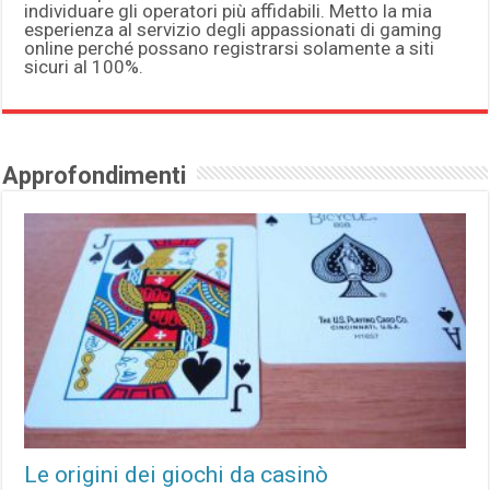
individuare gli operatori più affidabili. Metto la mia
esperienza al servizio degli appassionati di gaming
online perché possano registrarsi solamente a siti
sicuri al 100%.
Approfondimenti
Le origini dei giochi da casinò