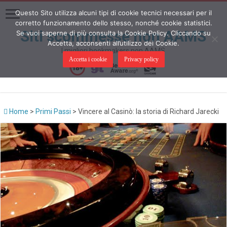
Questo Sito utilizza alcuni tipi di cookie tecnici necessari per il
corretto funzionamento dello stesso, nonché cookie statistici.
Siti scommesse non AAMS
Se vuoi saperne di più consulta la Cookie Policy. Cliccando su
Accetta, acconsenti all’utilizzo dei Cookie.
I migliori bookmakers non AAMS
Accetta i cookie
Privacy policy
Home
>
Primi Passi
>
Vincere al Casinò: la storia di Richard Jarecki