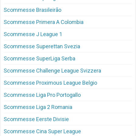
Scommesse Brasileirão
Scommesse Primera A Colombia
Scommesse J League 1
Scommesse Superettan Svezia
Scommesse SuperLiga Serba
Scommesse Challenge League Svizzera
Scommesse Proximous League Belgio
Scommesse Liga Pro Portogallo
Scommesse Liga 2 Romania
Scommesse Eerste Divisie
Scommesse Cina Super League