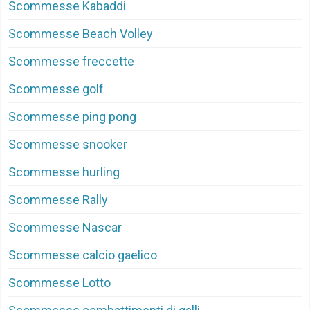
Scommesse Kabaddi
Scommesse Beach Volley
Scommesse freccette
Scommesse golf
Scommesse ping pong
Scommesse snooker
Scommesse hurling
Scommesse Rally
Scommesse Nascar
Scommesse calcio gaelico
Scommesse Lotto