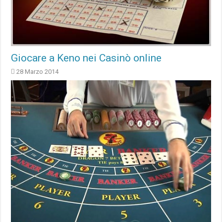
Giocare a Keno nei Casinò online
28 Marzo 2014