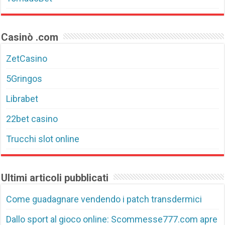
Casinò .com
ZetCasino
5Gringos
Librabet
22bet casino
Trucchi slot online
Ultimi articoli pubblicati
Come guadagnare vendendo i patch transdermici
Dallo sport al gioco online: Scommesse777.com apre