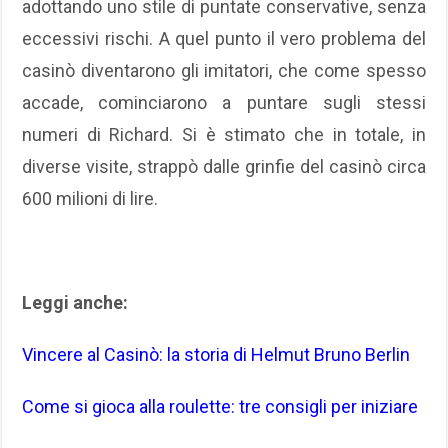
adottando uno stile di puntate conservative, senza
eccessivi rischi. A quel punto il vero problema del
casinò diventarono gli imitatori, che come spesso
accade, cominciarono a puntare sugli stessi
numeri di Richard. Si è stimato che in totale, in
diverse visite, strappò dalle grinfie del casinò circa
600 milioni di lire.
Leggi anche:
Vincere al Casinò: la storia di Helmut Bruno Berlin
Come si gioca alla roulette: tre consigli per iniziare