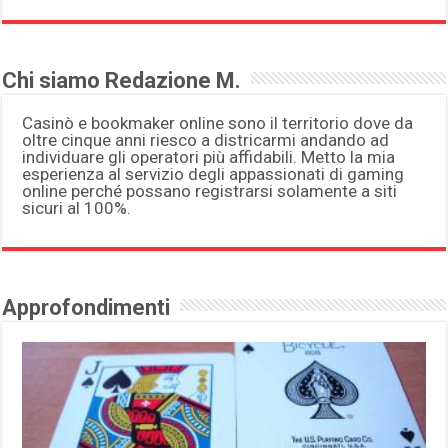
Chi siamo Redazione M.
Casinò e bookmaker online sono il territorio dove da
oltre cinque anni riesco a districarmi andando ad
individuare gli operatori più affidabili. Metto la mia
esperienza al servizio degli appassionati di gaming
online perché possano registrarsi solamente a siti
sicuri al 100%.
Approfondimenti