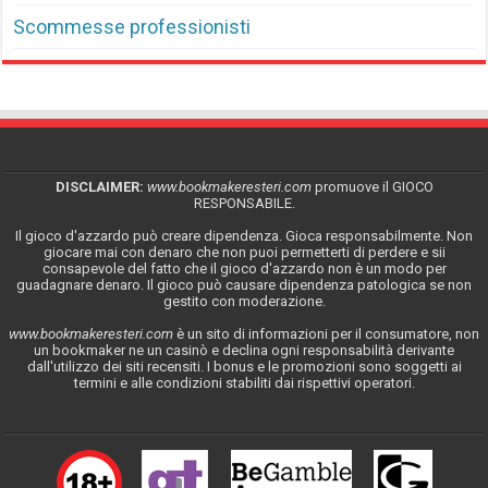
Scommesse professionisti
DISCLAIMER:
www.bookmakeresteri.com
promuove il GIOCO
RESPONSABILE.
Il gioco d'azzardo può creare dipendenza. Gioca responsabilmente. Non
giocare mai con denaro che non puoi permetterti di perdere e sii
consapevole del fatto che il gioco d'azzardo non è un modo per
guadagnare denaro. Il gioco può causare dipendenza patologica se non
gestito con moderazione.
www.bookmakeresteri.com
è un sito di informazioni per il consumatore, non
un bookmaker ne un casinò e declina ogni responsabilità derivante
dall'utilizzo dei siti recensiti. I bonus e le promozioni sono soggetti ai
termini e alle condizioni stabiliti dai rispettivi operatori.