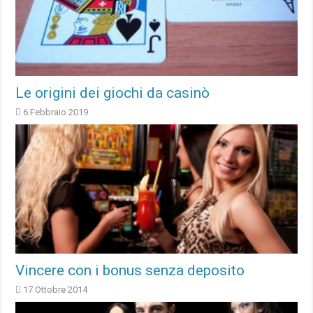
Le origini dei giochi da casinò
6 Febbraio 2019
Vincere con i bonus senza deposito
17 Ottobre 2014