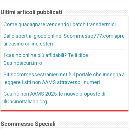
Ultimi articoli pubblicati
Come guadagnare vendendo i patch transdermici
Dallo sport al gioco online: Scommesse777.com apre
ai casino online esteri
I casino online più affidabili? Te li dice
Casinosicuri.info
Sitiscommessestranieri.net è il portale che insegna a
leggere i siti non AAMS attraverso i numeri
Casinò non AAMS 2025: le nuove proposte di
IlCasinoItaliano.org
Scommesse Speciali