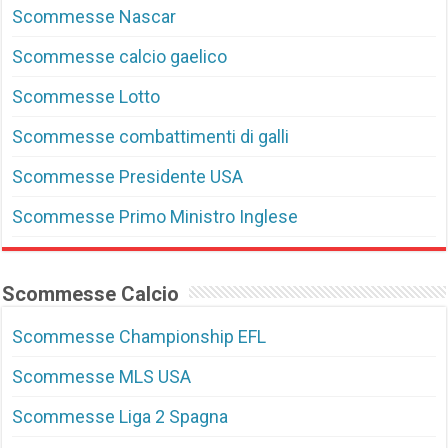
Scommesse Nascar
Scommesse calcio gaelico
Scommesse Lotto
Scommesse combattimenti di galli
Scommesse Presidente USA
Scommesse Primo Ministro Inglese
Scommesse Calcio
Scommesse Championship EFL
Scommesse MLS USA
Scommesse Liga 2 Spagna