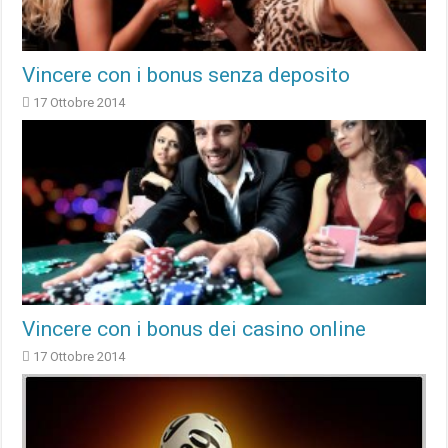
Vincere con i bonus senza deposito
17 Ottobre 2014
Vincere con i bonus dei casino online
17 Ottobre 2014