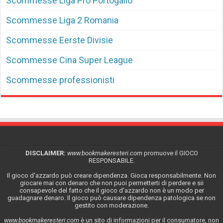
Scommesse Liga Pro Portogallo
Scommesse Liga 2 Romania
Scommesse Eerste Divisie
Scommesse Cina Super League
Scommesse professionisti
DISCLAIMER:
www.bookmakeresteri.com
promuove il GIOCO
RESPONSABILE.
Il gioco d'azzardo può creare dipendenza. Gioca responsabilmente. Non
giocare mai con denaro che non puoi permetterti di perdere e sii
consapevole del fatto che il gioco d'azzardo non è un modo per
guadagnare denaro. Il gioco può causare dipendenza patologica se non
gestito con moderazione.
www.bookmakeresteri.com
è un sito di informazioni per il consumatore, non