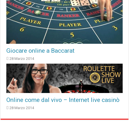
Giocare online a Baccarat
28 Marzo 2014
Online come dal vivo – Internet live casinò
28 Marzo 2014