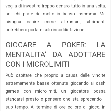
voglia di investire troppo denaro tutto in una volta,
per chi parte da molto in basso insomma. Ma
bisogna capire come affrontarli, altrimenti
potrebbero portare solo insoddisfazione.
GIOCARE A POKER: LA
MENTALITA’ DA ADOTTARE
CON I MICROLIMITI
Può capitare che proprio a causa delle vincite
estremamente basse ottenute giocando ai cash
games con microlimiti, un giocatore possa
stancarsi presto e pensare che sta sprecando il
suo tempo. Al termine di ore ed ore di gioco, in