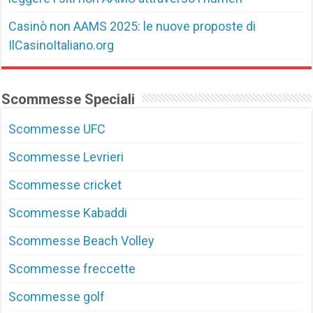
Casinò non AAMS 2025: le nuove proposte di
IlCasinoItaliano.org
Scommesse Speciali
Scommesse UFC
Scommesse Levrieri
Scommesse cricket
Scommesse Kabaddi
Scommesse Beach Volley
Scommesse freccette
Scommesse golf