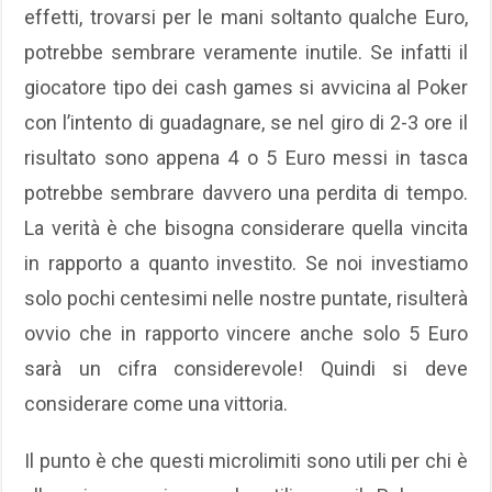
effetti, trovarsi per le mani soltanto qualche Euro,
potrebbe sembrare veramente inutile. Se infatti il
giocatore tipo dei cash games si avvicina al Poker
con l’intento di guadagnare, se nel giro di 2-3 ore il
risultato sono appena 4 o 5 Euro messi in tasca
potrebbe sembrare davvero una perdita di tempo.
La verità è che bisogna considerare quella vincita
in rapporto a quanto investito. Se noi investiamo
solo pochi centesimi nelle nostre puntate, risulterà
ovvio che in rapporto vincere anche solo 5 Euro
sarà un cifra considerevole! Quindi si deve
considerare come una vittoria.
Il punto è che questi microlimiti sono utili per chi è