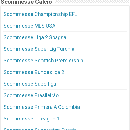
Scommesse Calcio
Scommesse Championship EFL
Scommesse MLS USA
Scommesse Liga 2 Spagna
Scommesse Super Lig Turchia
Scommesse Scottish Premiership
Scommesse Bundesliga 2
Scommesse Superliga
Scommesse Brasileirão
Scommesse Primera A Colombia
Scommesse J League 1