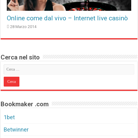
Online come dal vivo – Internet live casinò
28 Marzo 2014
Cerca nel sito
Bookmaker .com
1bet
Betwinner