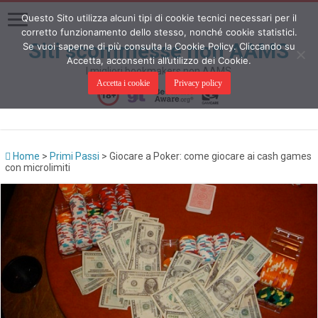
Questo Sito utilizza alcuni tipi di cookie tecnici necessari per il
corretto funzionamento dello stesso, nonché cookie statistici.
Siti scommesse non AAMS
Se vuoi saperne di più consulta la Cookie Policy. Cliccando su
Accetta, acconsenti all’utilizzo dei Cookie.
I migliori bookmakers non AAMS
Accetta i cookie
Privacy policy
Home
>
Primi Passi
>
Giocare a Poker: come giocare ai cash games
con microlimiti