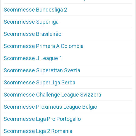
Scommesse Bundesliga 2
Scommesse Superliga
Scommesse Brasileirão
Scommesse Primera A Colombia
Scommesse J League 1
Scommesse Superettan Svezia
Scommesse SuperLiga Serba
Scommesse Challenge League Svizzera
Scommesse Proximous League Belgio
Scommesse Liga Pro Portogallo
Scommesse Liga 2 Romania