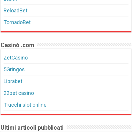
ReloadBet
TornadoBet
Casinò .com
ZetCasino
5Gringos
Librabet
22bet casino
Trucchi slot online
Ultimi articoli pubblicati