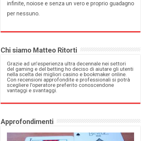
infinite, noiose e senza un vero e proprio guadagno
per nessuno.
Chi siamo Matteo Ritorti
Grazie ad un'esperienza ultra decennale nei settori
del gaming e del betting ho deciso di aiutare gli utenti
nella scelta dei migliori casino e bookmaker online.
Con recensioni approfondite e professionali si potrà
scegliere l'operatore preferito conoscendone
vantaggi e svantaggi.
Approfondimenti