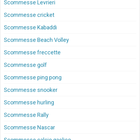
Scommesse Levrieri
Scommesse cricket
Scommesse Kabaddi
Scommesse Beach Volley
Scommesse freccette
Scommesse golf
Scommesse ping pong
Scommesse snooker
Scommesse hurling
Scommesse Rally
Scommesse Nascar
Scommesse calcio gaelico