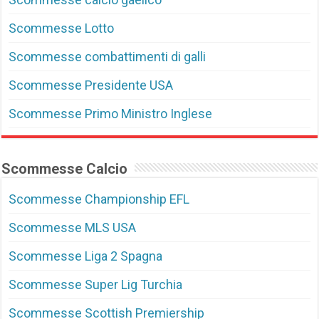
Scommesse Lotto
Scommesse combattimenti di galli
Scommesse Presidente USA
Scommesse Primo Ministro Inglese
Scommesse Calcio
Scommesse Championship EFL
Scommesse MLS USA
Scommesse Liga 2 Spagna
Scommesse Super Lig Turchia
Scommesse Scottish Premiership