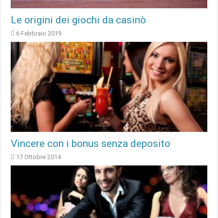
Le origini dei giochi da casinò
6 Febbraio 2019
Vincere con i bonus senza deposito
17 Ottobre 2014