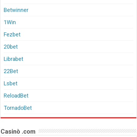
Betwinner
1Win
Fezbet
20bet
Librabet
22Bet
Lsbet
ReloadBet
TornadoBet
Casinò .com