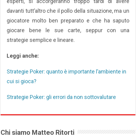
esperti, si accorgeranno troppo tardi di avere
davanti tutt’altro che il pollo della situazione, ma un
giocatore molto ben preparato e che ha saputo
giocare bene le sue carte, seppur con una
strategie semplice e lineare.
Leggi anche:
Strategie Poker: quanto è importante l’ambiente in
cui si gioca?
Strategie Poker: gli errori da non sottovalutare
Chi siamo Matteo Ritorti