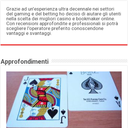
Grazie ad un'esperienza ultra decennale nei settori
del gaming e del betting ho deciso di aiutare gli utenti
nella scelta dei migliori casino e bookmaker online.
Con recensioni approfondite e professionali si potrà
scegliere l'operatore preferito conoscendone
vantaggi e svantaggi.
Approfondimenti