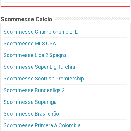
Scommesse Calcio
Scommesse Championship EFL
Scommesse MLS USA
Scommesse Liga 2 Spagna
Scommesse Super Lig Turchia
Scommesse Scottish Premiership
Scommesse Bundesliga 2
Scommesse Superliga
Scommesse Brasileirão
Scommesse Primera A Colombia