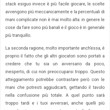
stack esiguo invece è più facile giocare, le scelte
avvengono più meccanicamente e la percentuali di
mani complicate non è mai molto alta: in genere le
cose da fare sono più banali e il gioco è in generale
più tranquillo.
La seconda ragione, molto importante anch’essa, è
proprio il fatto che gli altri giocatori sono portati a
credere che tu sia un avversario da poco,
inesperto, di cui non preoccuparsi troppo. Questo
atteggiamento potrebbe contrastare però con le
mani che potresti aggiudicarti, gettando il tavolo
nella confusione più totale. A quel punto sarà
troppo tardi e i tuoi avversari, anche quelli più