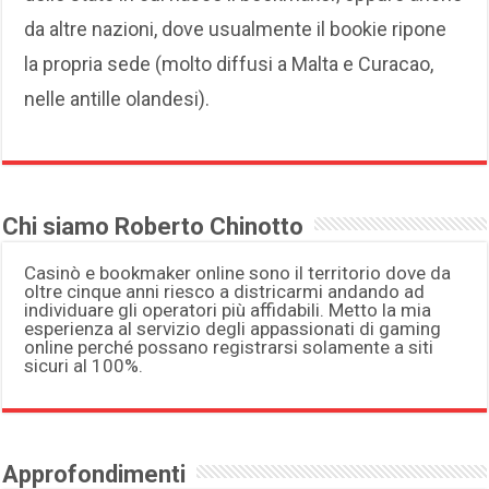
da altre nazioni, dove usualmente il bookie ripone
la propria sede (molto diffusi a Malta e Curacao,
nelle antille olandesi).
Chi siamo Roberto Chinotto
Casinò e bookmaker online sono il territorio dove da
oltre cinque anni riesco a districarmi andando ad
individuare gli operatori più affidabili. Metto la mia
esperienza al servizio degli appassionati di gaming
online perché possano registrarsi solamente a siti
sicuri al 100%.
Approfondimenti