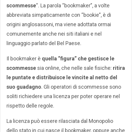
scommesse
“. La parola “bookmaker”, a volte
abbreviata simpaticamente con “bookie”, è di
origini anglosassoni, ma viene adottata ormai
comunemente anche nei siti italiani e nel
linguaggio parlato del Bel Paese.
Il bookmaker è
quella “figura” che gestisce le
scommesse
sia online, che nelle sale fisiche:
ritira
le puntate e distribuisce le vincite al netto del
suo guadagno
. Gli operatori di scommesse sono
soliti richiedere una licenza per poter operare nel
rispetto delle regole.
La licenza può essere rilasciata dal Monopolio
dello stato in cui nasce il bookmaker, oppure anche