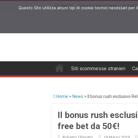
Chi Siamo
Glossario Scommesse
Contatti
Questo Sito utilizza alcuni tipi di cookie tecnici necessari per
Siti scommesse stranieri
Ca
Home
>
News
>
Il bonus rush esclusivo Re
Il bonus rush esclus
free bet da 50€!
Roberto Chinotto
19 Marzo 2019