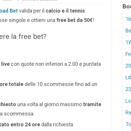
Il
Bo
bonus
oad Bet
valida per il
calcio e il tennis
rush
esclusivo
1b
se singole e ottieni una
free bet da 50€
!
Reload
Bet
regala
Be
una
ere la free bet?
free
1
bet
da
50€!
Fe
live
con quote non inferiori a 2.00 e puntata
20
Li
ore totale
delle 10 scommesse fino ad un
22
Ls
chiesto
una volta al giorno massimo
tramite
Re
ella scommessa
To
tato entro 24 ore
dalla richiesta