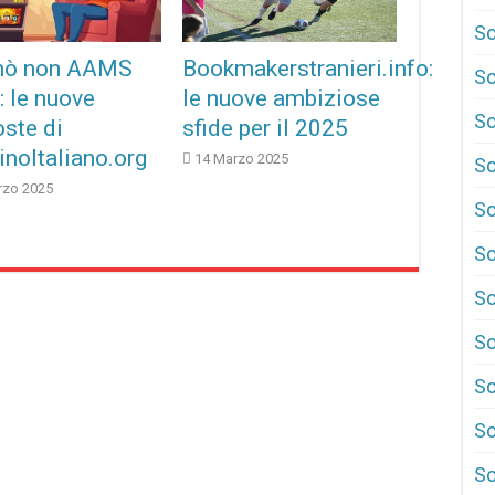
S
nò non AAMS
Bookmakerstranieri.info:
S
 le nuove
le nuove ambiziose
Sc
ste di
sfide per il 2025
inoItaliano.org
14 Marzo 2025
S
rzo 2025
S
S
S
Sc
S
S
Sc