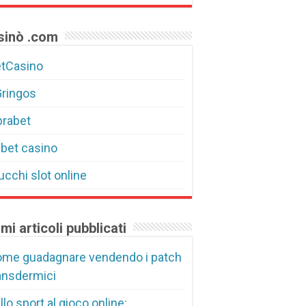
sinò .com
tCasino
ringos
brabet
bet casino
ucchi slot online
imi articoli pubblicati
me guadagnare vendendo i patch
ansdermici
llo sport al gioco online: