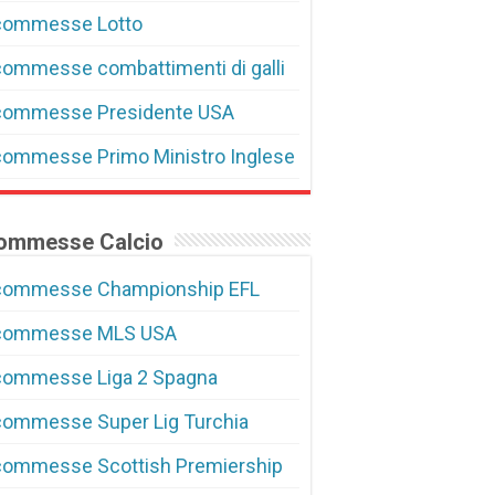
commesse Lotto
ommesse combattimenti di galli
commesse Presidente USA
ommesse Primo Ministro Inglese
ommesse Calcio
commesse Championship EFL
commesse MLS USA
ommesse Liga 2 Spagna
ommesse Super Lig Turchia
ommesse Scottish Premiership