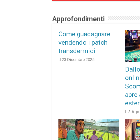
Approfondimenti
Come guadagnare
vendendo i patch
transdermici
23 Dicembre 2025
Dallo
onlin
Sco
apre 
ester
3 Ago