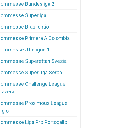
ommesse Bundesliga 2
commesse Superliga
ommesse Brasileirão
ommesse Primera A Colombia
commesse J League 1
ommesse Superettan Svezia
ommesse SuperLiga Serba
commesse Challenge League
izzera
commesse Proximous League
lgio
ommesse Liga Pro Portogallo