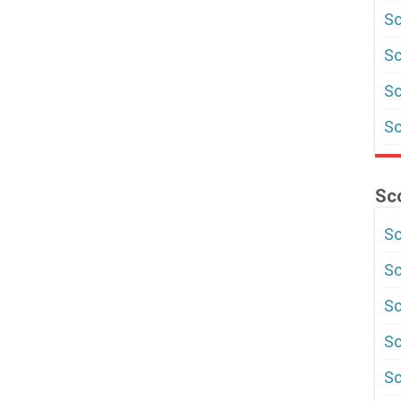
S
Sc
S
Sc
Sc
S
S
Sc
Sc
Sc