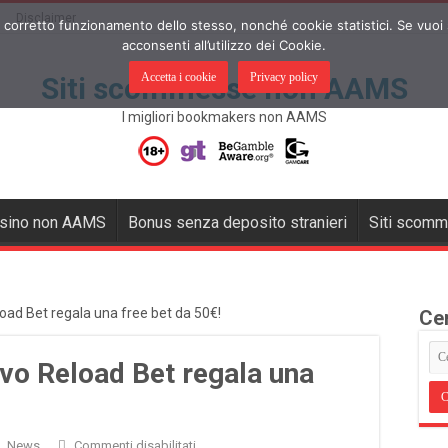
Disclaimer
 il corretto funzionamento dello stesso, nonché cookie statistici. Se vuo
acconsenti all’utilizzo dei Cookie.
Accetta i cookie
Privacy policy
Siti scommesse non AAMS
I migliori bookmakers non AAMS
sino non AAMS
Bonus senza deposito stranieri
Siti scomm
load Bet regala una free bet da 50€!
Cer
ivo Reload Bet regala una
su
News
Commenti disabilitati