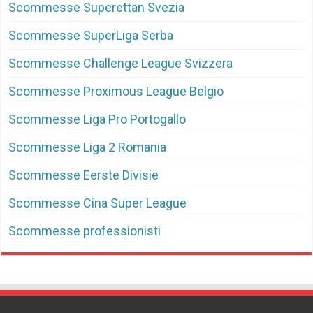
Scommesse Superettan Svezia
Scommesse SuperLiga Serba
Scommesse Challenge League Svizzera
Scommesse Proximous League Belgio
Scommesse Liga Pro Portogallo
Scommesse Liga 2 Romania
Scommesse Eerste Divisie
Scommesse Cina Super League
Scommesse professionisti