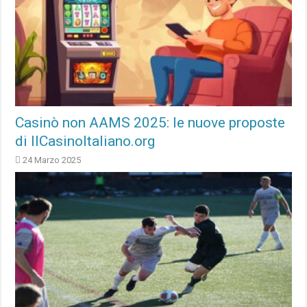
Casinò non AAMS 2025: le nuove proposte
di IlCasinoItaliano.org
24 Marzo 2025