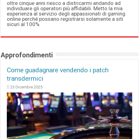
oltre cinque anni riesco a districarmi andando ad
individuare gli operatori più affidabili. Metto la mia
esperienza al servizio degli appassionati di gaming
online perché possano registrarsi solamente a siti
sicuri al 100%.
Approfondimenti
Come guadagnare vendendo i patch
transdermici
23 Dicembre 2025