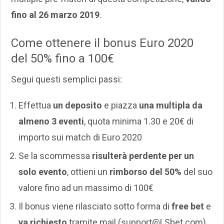
fino al 26 marzo 2019
.
Come ottenere il bonus Euro 2020
del 50% fino a 100€
Segui questi semplici passi:
Effettua
un deposito
e piazza
una multipla da
almeno 3 eventi
, quota minima 1.30 e 20€ di
importo sui match di Euro 2020
Se la scommessa
risulterà perdente per un
solo evento
, ottieni un
rimborso del 50%
del suo
valore fino ad un massimo di 100€
Il bonus viene rilasciato sotto forma di
free bet
e
va richiesto
tramite mail (support@LSbet.com)