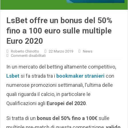
LsBet offre un bonus del 50%
fino a 100 euro sulle multiple
Euro 2020
Roberto Chinotto
22 Marzo 2019
News
su
Commenti disabilitati
LsBet
offre
In un mercato del betting altamente competitivo,
un
bonus
Lsbet
si fa strada tra i
bookmaker stranieri
con
del
50%
numerose promozioni settimanali, l’ultima delle
fino
a
quali riguarda il calcio, in particolare le
100
euro
Qualificazioni agli
sulle
Europei del 2020
.
multiple
Euro
2020
Si tratta di un
bonus del 50% fino a 100€
sulle
multiple pre-match di questa competizione,
valido