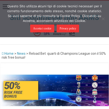
Questo Sito utilizza alcuni tipi di cookie tecnici necessari per il
corretto funzionamento dello stesso, nonché cookie statistici.
Siti scommesse non AAMS
Se vuoi saperne di più consulta la Cookie Policy. Cliccando su
Accetta, acconsenti all’utilizzo dei Cookie.
I migliori bookmakers non AAMS
Accetta i cookie
Privacy policy
Home
>
News
>
Reload Bet: quarti di Champions League con il 50%
risk free bonus!