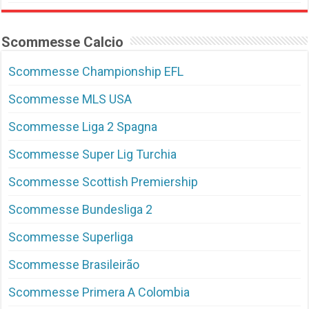
Scommesse Calcio
Scommesse Championship EFL
Scommesse MLS USA
Scommesse Liga 2 Spagna
Scommesse Super Lig Turchia
Scommesse Scottish Premiership
Scommesse Bundesliga 2
Scommesse Superliga
Scommesse Brasileirão
Scommesse Primera A Colombia