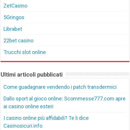
ZetCasino
5Gringos
Librabet
22bet casino
Trucchi slot online
Ultimi articoli pubblicati
Come guadagnare vendendo i patch transdermici
Dallo sport al gioco online: Scommesse777.com apre
ai casino online esteri
I casino online più affidabili? Te li dice
Casinosicuri.info