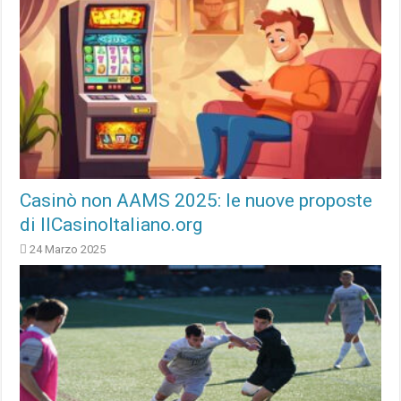
Casinò non AAMS 2025: le nuove proposte
di IlCasinoItaliano.org
24 Marzo 2025