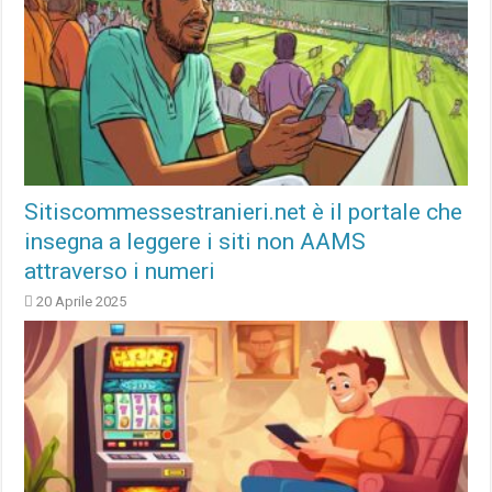
Sitiscommessestranieri.net è il portale che
insegna a leggere i siti non AAMS
attraverso i numeri
20 Aprile 2025