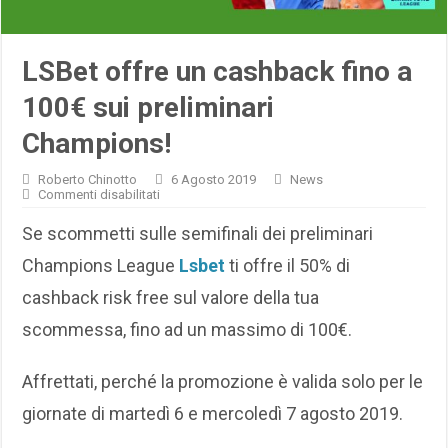
LSBet offre un cashback fino a
100€ sui preliminari
Champions!
Roberto Chinotto
6 Agosto 2019
News
su
Commenti disabilitati
LSBet
offre
Se scommetti sulle semifinali dei preliminari
un
cashback
Champions League
Lsbet
ti offre il 50% di
fino
a
cashback risk free sul valore della tua
100€
sui
scommessa, fino ad un massimo di 100€.
preliminari
Champions!
Affrettati, perché la promozione è valida solo per le
giornate di martedì 6 e mercoledì 7 agosto 2019.