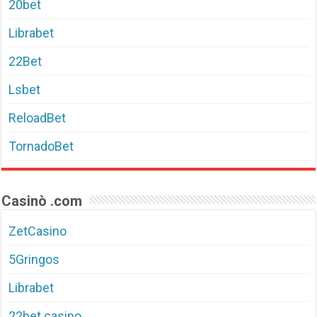
20bet
Librabet
22Bet
Lsbet
ReloadBet
TornadoBet
Casinò .com
ZetCasino
5Gringos
Librabet
22bet casino