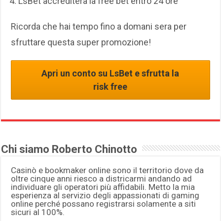
LsBet accrediterà la free bet entro 24 ore
Ricorda che hai tempo fino a domani sera per
sfruttare questa super promozione!
Apri un conto su LsBet e sfrutta la
risk free
Chi siamo Roberto Chinotto
Casinò e bookmaker online sono il territorio dove da
oltre cinque anni riesco a districarmi andando ad
individuare gli operatori più affidabili. Metto la mia
esperienza al servizio degli appassionati di gaming
online perché possano registrarsi solamente a siti
sicuri al 100%.