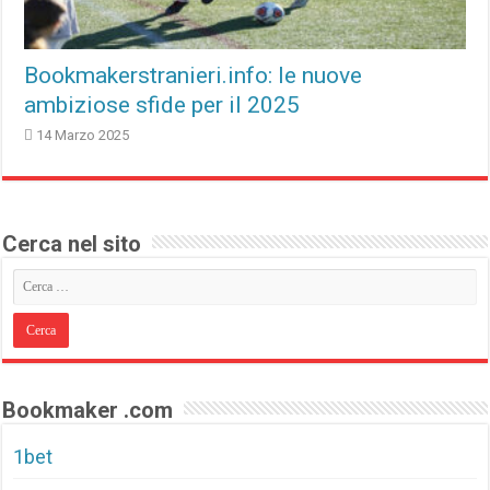
Bookmakerstranieri.info: le nuove
ambiziose sfide per il 2025
14 Marzo 2025
Cerca nel sito
Bookmaker .com
1bet