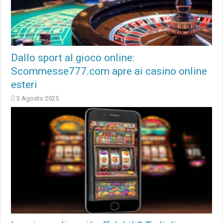
Dallo sport al gioco online:
Scommesse777.com apre ai casino online
esteri
3 Agosto 2025