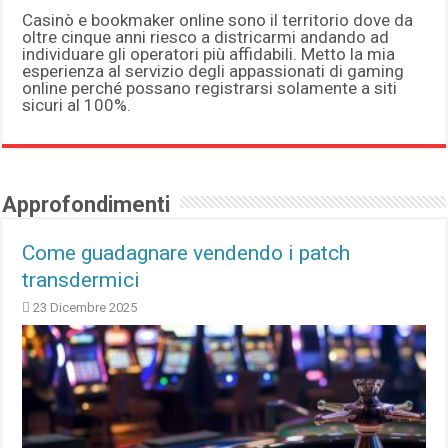
Casinò e bookmaker online sono il territorio dove da
oltre cinque anni riesco a districarmi andando ad
individuare gli operatori più affidabili. Metto la mia
esperienza al servizio degli appassionati di gaming
online perché possano registrarsi solamente a siti
sicuri al 100%.
Approfondimenti
Come guadagnare vendendo i patch
transdermici
23 Dicembre 2025