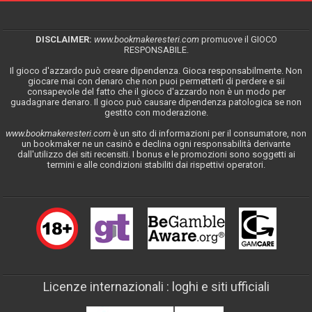
DISCLAIMER:
www.bookmakeresteri.com
promuove il GIOCO
RESPONSABILE.
Il gioco d'azzardo può creare dipendenza. Gioca responsabilmente. Non
giocare mai con denaro che non puoi permetterti di perdere e sii
consapevole del fatto che il gioco d'azzardo non è un modo per
guadagnare denaro. Il gioco può causare dipendenza patologica se non
gestito con moderazione.
www.bookmakeresteri.com
è un sito di informazioni per il consumatore, non
un bookmaker ne un casinò e declina ogni responsabilità derivante
dall'utilizzo dei siti recensiti. I bonus e le promozioni sono soggetti ai
termini e alle condizioni stabiliti dai rispettivi operatori.
Licenze internazionali : loghi e siti ufficiali