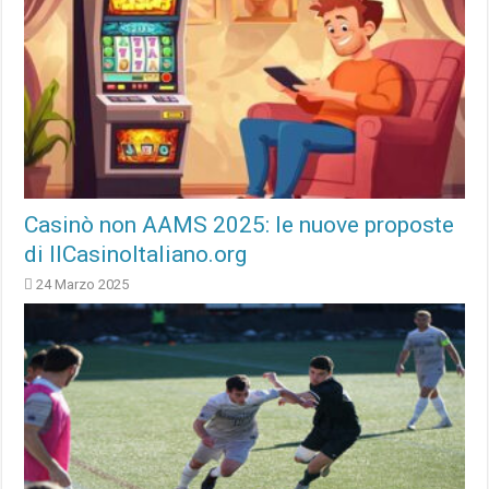
Casinò non AAMS 2025: le nuove proposte
di IlCasinoItaliano.org
24 Marzo 2025