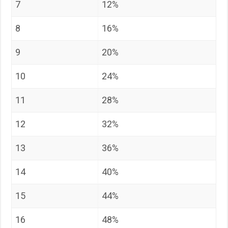
7
12%
8
16%
9
20%
10
24%
11
28%
12
32%
13
36%
14
40%
15
44%
16
48%