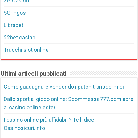
ZetCasino
5Gringos
Librabet
22bet casino
Trucchi slot online
Ultimi articoli pubblicati
Come guadagnare vendendo i patch transdermici
Dallo sport al gioco online: Scommesse777.com apre
ai casino online esteri
I casino online più affidabili? Te li dice
Casinosicuri.info