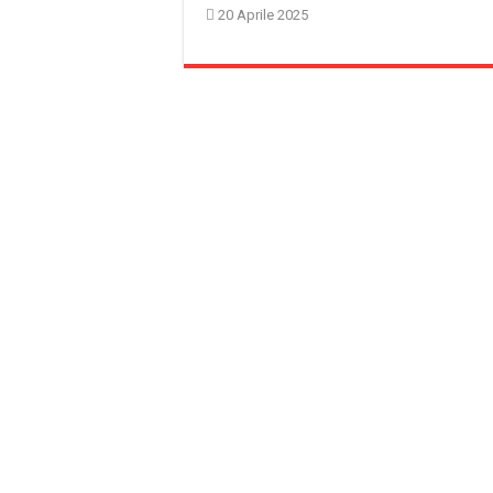
20 Aprile 2025