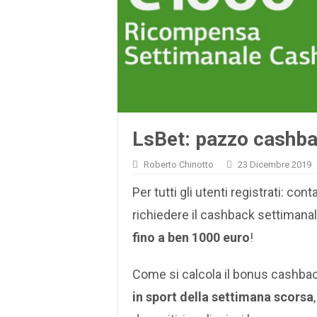
LsBet: pazzo cashbac
Roberto Chinotto
23 Dicembre 2019
Per tutti gli utenti registrati: con
richiedere il cashback settimana
fino a ben 1000 euro
!
Come si calcola il bonus cashback
in sport della settimana scorsa