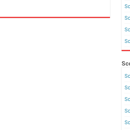
S
Sc
S
Sc
Sc
S
S
Sc
Sc
Sc