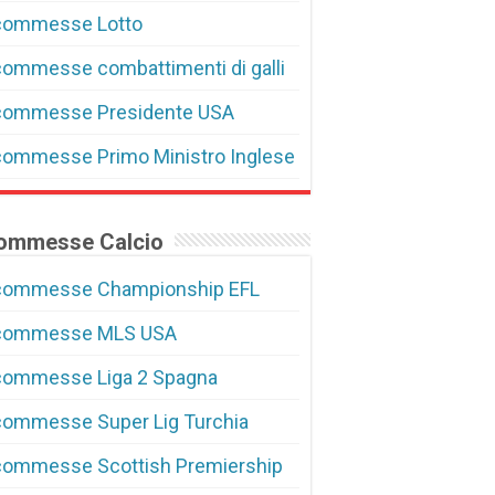
commesse Lotto
ommesse combattimenti di galli
commesse Presidente USA
ommesse Primo Ministro Inglese
ommesse Calcio
commesse Championship EFL
commesse MLS USA
ommesse Liga 2 Spagna
ommesse Super Lig Turchia
ommesse Scottish Premiership