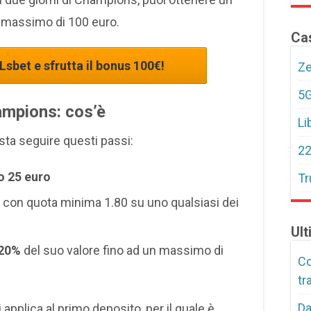
n massimo di 100 euro.
Ca
Lsbet e sfrutta il bonus 100€!
Ze
5G
ampions: cos’è
Li
sta seguire questi passi:
22
o 25 euro
Tr
con quota minima 1.80 su uno qualsiasi dei
Ult
 20%
del suo valore fino ad un massimo di
Co
tr
Da
applica al primo deposito, per il quale è