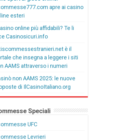
ommesse777.com apre ai casino
line esteri
casino online più affidabili? Te li
ce Casinosicuri.info
tiscommessestranieri.net è il
rtale che insegna a leggere i siti
n AAMS attraverso i numeri
sinò non AAMS 2025: le nuove
oposte di IlCasinoItaliano.org
ommesse Speciali
commesse UFC
ommesse Levrieri