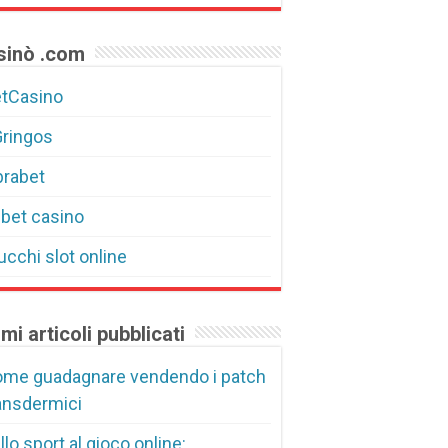
sinò .com
tCasino
ringos
brabet
bet casino
ucchi slot online
imi articoli pubblicati
me guadagnare vendendo i patch
ansdermici
llo sport al gioco online: