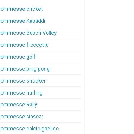
commesse cricket
commesse Kabaddi
ommesse Beach Volley
commesse freccette
commesse golf
commesse ping pong
commesse snooker
ommesse hurling
commesse Rally
commesse Nascar
ommesse calcio gaelico