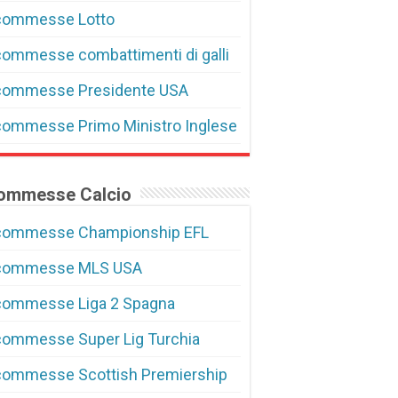
commesse Lotto
ommesse combattimenti di galli
commesse Presidente USA
ommesse Primo Ministro Inglese
ommesse Calcio
commesse Championship EFL
commesse MLS USA
ommesse Liga 2 Spagna
ommesse Super Lig Turchia
ommesse Scottish Premiership