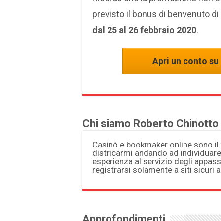
previsto il bonus di benvenuto d
dal 25 al 26 febbraio 2020
.
Apri un conto su 
Chi siamo Roberto Chinotto
Casinò e bookmaker online sono il t
districarmi andando ad individuare g
esperienza al servizio degli appas
registrarsi solamente a siti sicuri 
Approfondimenti