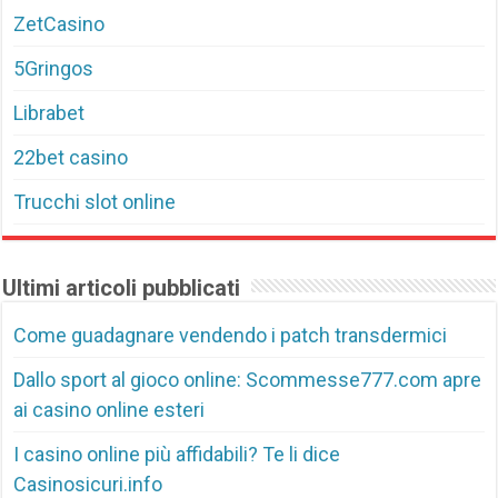
ZetCasino
5Gringos
Librabet
22bet casino
Trucchi slot online
Ultimi articoli pubblicati
Come guadagnare vendendo i patch transdermici
Dallo sport al gioco online: Scommesse777.com apre
ai casino online esteri
I casino online più affidabili? Te li dice
Casinosicuri.info