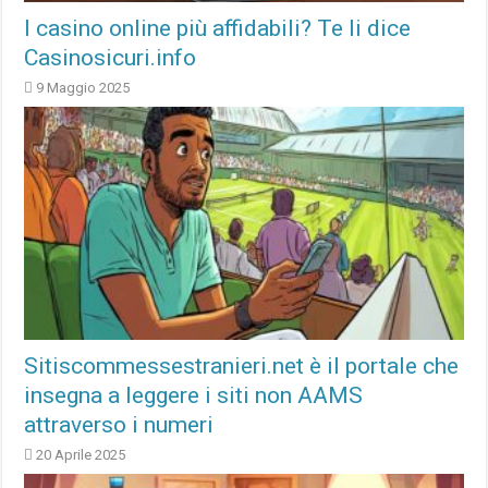
I casino online più affidabili? Te li dice
Casinosicuri.info
9 Maggio 2025
Sitiscommessestranieri.net è il portale che
insegna a leggere i siti non AAMS
attraverso i numeri
20 Aprile 2025