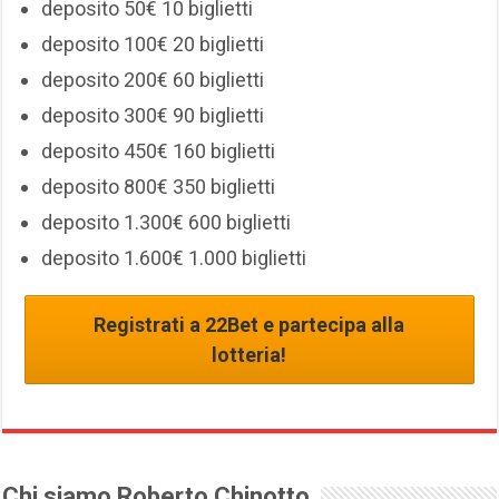
deposito 50€ 10 biglietti
deposito 100€ 20 biglietti
deposito 200€ 60 biglietti
deposito 300€ 90 biglietti
deposito 450€ 160 biglietti
deposito 800€ 350 biglietti
deposito 1.300€ 600 biglietti
deposito 1.600€ 1.000 biglietti
Registrati a 22Bet e partecipa alla
lotteria!
Chi siamo Roberto Chinotto