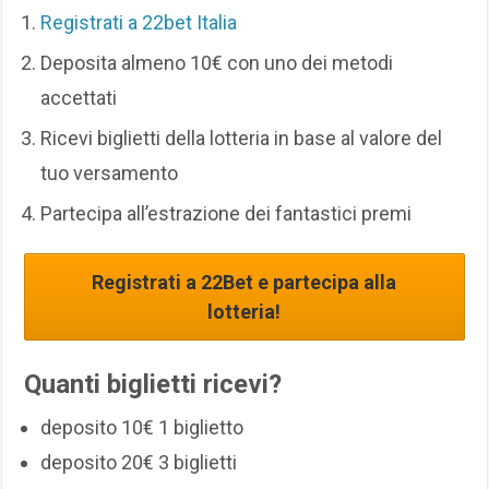
Registrati a 22bet Italia
Deposita almeno 10€ con uno dei metodi
accettati
Ricevi biglietti della lotteria in base al valore del
tuo versamento
Partecipa all’estrazione dei fantastici premi
Registrati a 22Bet e partecipa alla
lotteria!
Quanti biglietti ricevi?
deposito 10€ 1 biglietto
deposito 20€ 3 biglietti