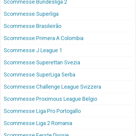
Scommesse Bundesliga 2
Scommesse Superliga
Scommesse Brasileirão
Scommesse Primera A Colombia
Scommesse J League 1
Scommesse Superettan Svezia
Scommesse SuperLiga Serba
Scommesse Challenge League Svizzera
Scommesse Proximous League Belgio
Scommesse Liga Pro Portogallo
Scommesse Liga 2 Romania
Scommesse Eerste Divisie