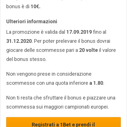
bonus è di
10€.
Ulteriori informazioni
La promozione è valida dal
17.09.2019
fino al
31.12.2020
. Per poter prelevare il bonus dovrai
giocare delle scommesse pari a
20 volte
il valore
del bonus stesso.
Non vengono prese in considerazione
scommesse con una quota inferiore
a 1.80
.
Non ti resta che sfruttare il bonus e piazzare una
scommessa sui maggiori campionati europei.
Registrati a 1Bet e prendi il