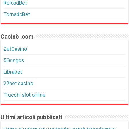
ReloadBet
TornadoBet
Casinò .com
ZetCasino
5Gringos
Librabet
22bet casino
Trucchi slot online
Ultimi articoli pubblicati