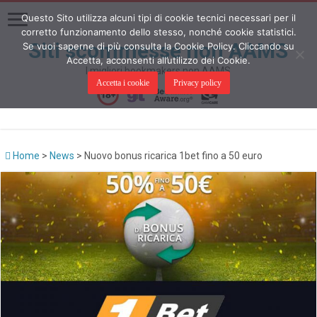
Questo Sito utilizza alcuni tipi di cookie tecnici necessari per il
corretto funzionamento dello stesso, nonché cookie statistici.
Siti scommesse non AAMS
Se vuoi saperne di più consulta la Cookie Policy. Cliccando su
Accetta, acconsenti all’utilizzo dei Cookie.
I migliori bookmakers non AAMS
Accetta i cookie
Privacy policy
Home
>
News
>
Nuovo bonus ricarica 1bet fino a 50 euro