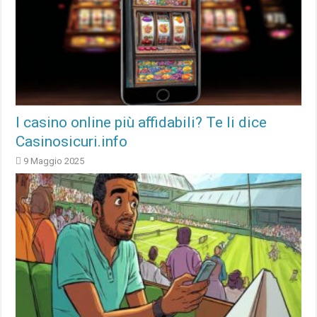
I casino online più affidabili? Te li dice
Casinosicuri.info
9 Maggio 2025