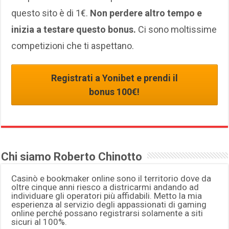
questo sito è di 1€.
Non perdere altro tempo e
inizia a testare questo bonus.
Ci sono moltissime
competizioni che ti aspettano.
Registrati a Yonibet e prendi il
bonus 100€!
Chi siamo Roberto Chinotto
Casinò e bookmaker online sono il territorio dove da
oltre cinque anni riesco a districarmi andando ad
individuare gli operatori più affidabili. Metto la mia
esperienza al servizio degli appassionati di gaming
online perché possano registrarsi solamente a siti
sicuri al 100%.