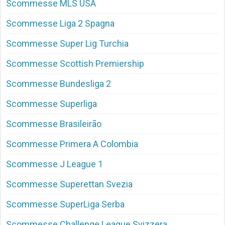
Scommesse MLS USA
Scommesse Liga 2 Spagna
Scommesse Super Lig Turchia
Scommesse Scottish Premiership
Scommesse Bundesliga 2
Scommesse Superliga
Scommesse Brasileirão
Scommesse Primera A Colombia
Scommesse J League 1
Scommesse Superettan Svezia
Scommesse SuperLiga Serba
Scommesse Challenge League Svizzera