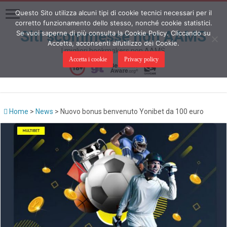
Questo Sito utilizza alcuni tipi di cookie tecnici necessari per il
corretto funzionamento dello stesso, nonché cookie statistici.
Siti scommesse non AAMS
Se vuoi saperne di più consulta la Cookie Policy. Cliccando su
Accetta, acconsenti all’utilizzo dei Cookie.
I migliori bookmakers non AAMS
Accetta i cookie
Privacy policy
Home
>
News
>
Nuovo bonus benvenuto Yonibet da 100 euro