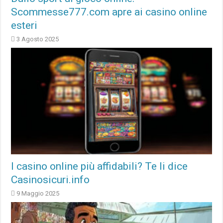
Scommesse777.com apre ai casino online
esteri
3 Agosto 2025
I casino online più affidabili? Te li dice
Casinosicuri.info
9 Maggio 2025