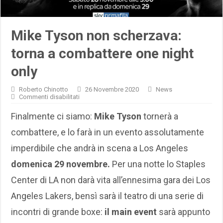
Mike Tyson non scherzava:
torna a combattere one night
only
Roberto Chinotto
26 Novembre 2020
News
su
Commenti disabilitati
Mike
Tyson
Finalmente ci siamo:
Mike Tyson
tornerà a
non
scherzava:
combattere, e lo farà in un evento assolutamente
torna
a
imperdibile che andrà in scena a Los Angeles
combattere
one
domenica 29 novembre.
Per una notte lo Staples
night
only
Center di LA non darà vita all’ennesima gara dei Los
Angeles Lakers, bensì sarà il teatro di una serie di
incontri di grande boxe:
il main event
sarà appunto