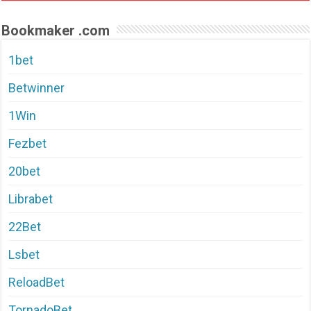
Bookmaker .com
1bet
Betwinner
1Win
Fezbet
20bet
Librabet
22Bet
Lsbet
ReloadBet
TornadoBet