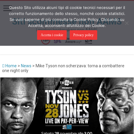
Questo Sito utilizza alcuni tipi di cookie tecnici necessari per il
corretto funzionamento dello stesso, nonché cookie statistici.
Siti scommesse non AAMS
Se vuoi saperne di più consulta la Cookie Policy. Cliccando su
Accetta, acconsenti all’utilizzo dei Cookie.
I migliori bookmakers non AAMS
Accetta i cookie
Privacy policy
Home
>
News
>
Mike Tyson non scherzava: torna a combattere
one night only