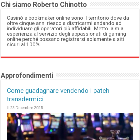
Chi siamo Roberto Chinotto
Casinò e bookmaker online sono il territorio dove da
oltre cinque anni riesco a districarmi andando ad
individuare gli operatori più affidabili. Metto la mia
esperienza al servizio degli appassionati di gaming
online perché possano registrarsi solamente a siti
sicuri al 100%.
Approfondimenti
Come guadagnare vendendo i patch
transdermici
23 Dicembre 2025