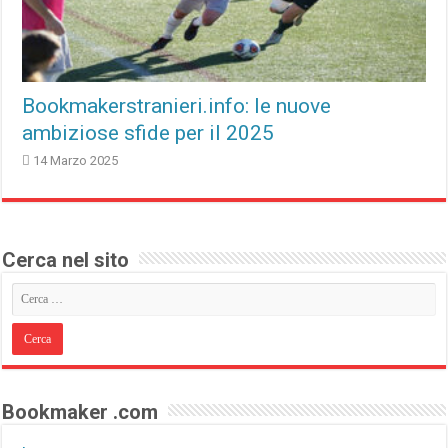
Bookmakerstranieri.info: le nuove
ambiziose sfide per il 2025
14 Marzo 2025
Cerca nel sito
Bookmaker .com