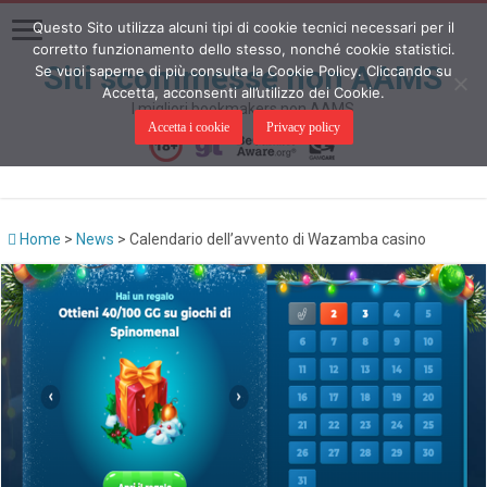
Questo Sito utilizza alcuni tipi di cookie tecnici necessari per il
corretto funzionamento dello stesso, nonché cookie statistici.
Siti scommesse non AAMS
Se vuoi saperne di più consulta la Cookie Policy. Cliccando su
Accetta, acconsenti all’utilizzo dei Cookie.
I migliori bookmakers non AAMS
Accetta i cookie
Privacy policy
Home
>
News
>
Calendario dell’avvento di Wazamba casino