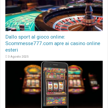
Dallo sport al gioco online:
Scommesse777.com apre ai casino online
esteri
3 Agosto 2025