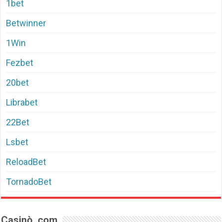
1bet
Betwinner
1Win
Fezbet
20bet
Librabet
22Bet
Lsbet
ReloadBet
TornadoBet
Casinò .com