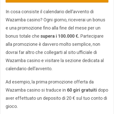
In cosa consiste il calendario dell’avvento di
Wazamba casino? Ogni giorno, riceverai un bonus
e una promozione fino alla fine del mese per un
bonus totale che
supera i 100.000 €.
Partecipare
alla promozione è davvero molto semplice, non
dovrai far altro che collegarti al sito ufficiale di
Wazamba casino e visitare la sezione dedicata al
calendario dell’avvento.
Ad esempio, la prima promozione offerta da
Wazamba casino si traduce in
60 giri gratuiti
dopo
aver effettuato un deposito di 20 € sul tuo conto di
gioco.