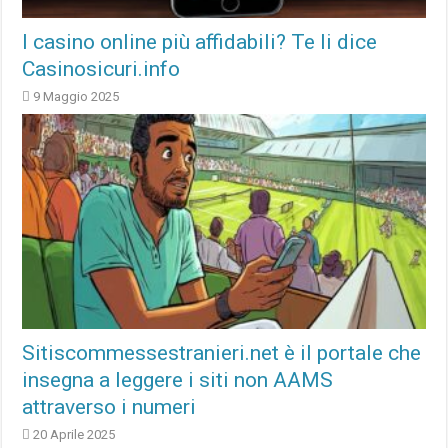
I casino online più affidabili? Te li dice
Casinosicuri.info
9 Maggio 2025
Sitiscommessestranieri.net è il portale che
insegna a leggere i siti non AAMS
attraverso i numeri
20 Aprile 2025