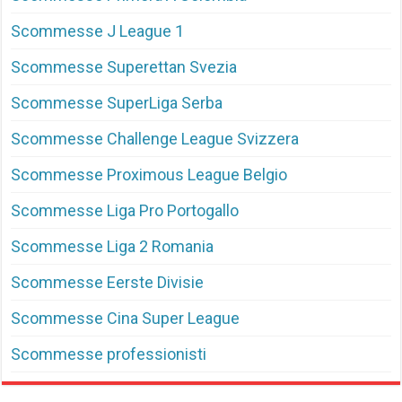
Scommesse J League 1
Scommesse Superettan Svezia
Scommesse SuperLiga Serba
Scommesse Challenge League Svizzera
Scommesse Proximous League Belgio
Scommesse Liga Pro Portogallo
Scommesse Liga 2 Romania
Scommesse Eerste Divisie
Scommesse Cina Super League
Scommesse professionisti