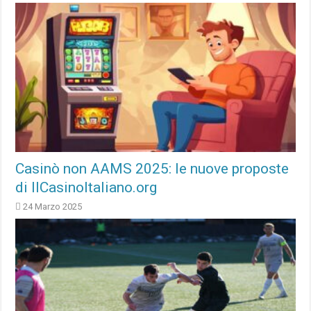
Casinò non AAMS 2025: le nuove proposte
di IlCasinoItaliano.org
24 Marzo 2025