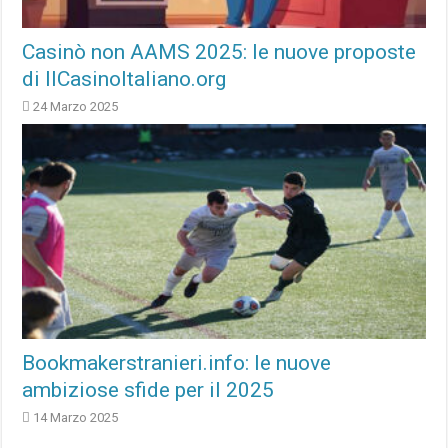
Casinò non AAMS 2025: le nuove proposte
di IlCasinoItaliano.org
24 Marzo 2025
Bookmakerstranieri.info: le nuove
ambiziose sfide per il 2025
14 Marzo 2025