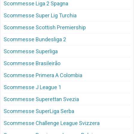
Scommesse Liga 2 Spagna
Scommesse Super Lig Turchia
Scommesse Scottish Premiership
Scommesse Bundesliga 2
Scommesse Superliga
Scommesse Brasileirão
Scommesse Primera A Colombia
Scommesse J League 1
Scommesse Superettan Svezia
Scommesse SuperLiga Serba
Scommesse Challenge League Svizzera