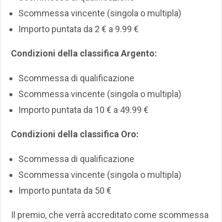
Scommessa vincente (singola o multipla)
Importo puntata da 2 € a 9.99 €
Condizioni della classifica Argento:
Scommessa di qualificazione
Scommessa vincente (singola o multipla)
Importo puntata da 10 € a 49.99 €
Condizioni della classifica Oro:
Scommessa di qualificazione
Scommessa vincente (singola o multipla)
Importo puntata da 50 €
Il premio, che verrà accreditato come scommessa