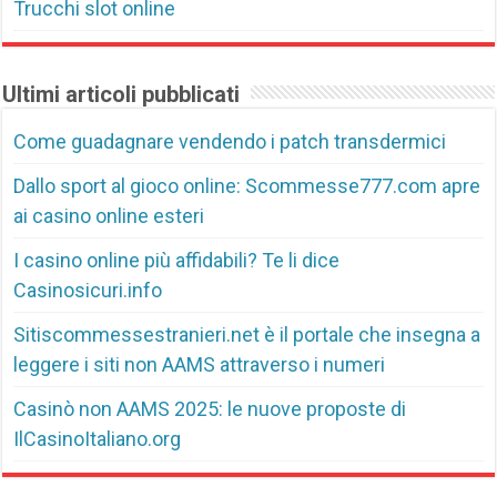
Trucchi slot online
Ultimi articoli pubblicati
Come guadagnare vendendo i patch transdermici
Dallo sport al gioco online: Scommesse777.com apre
ai casino online esteri
I casino online più affidabili? Te li dice
Casinosicuri.info
Sitiscommessestranieri.net è il portale che insegna a
leggere i siti non AAMS attraverso i numeri
Casinò non AAMS 2025: le nuove proposte di
IlCasinoItaliano.org