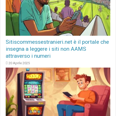
Sitiscommessestranieri.net è il portale che
insegna a leggere i siti non AAMS
attraverso i numeri
20 Aprile 2025