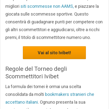
migliori
siti scommesse non AAMS,
e piazzare la
giocata sulle scommesse sportive. Questo
consentirà di guadagnare punti per competere con
gli altri scommettitori e aggiudicarsi, oltre a ricchi
premi, il titolo di scommettitore numero uno.
Vai al sito Ivibet!
Regole del Torneo degli
Scommettitori Ivibet
La formula dei tornei è ormai una scelta
consolidata da molti
bookmakers stranieri che
accettano italiani
. Ognuno presenta la sua