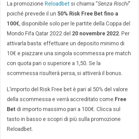
La promozione
Reloadbet
si chiama “
Senza Rischi
”
poiché prevede il un
50% Risk Free Bet fino a
100€
, disponibile solo per le partite della Coppa del
Mondo Fifa Qatar 2022 del
20 novembre 2022
. Per
attivarla basta: effettuare un deposito minimo di
10€ e piazzare una singola scommessa pre match
con quota pari o superiore a 1,50. Se la
scommessa risulterà persa, si attiverà il bonus.
L’importo del Risk Free bet è pari al 50% del valore
della scommessa e verrà accreditato come
Free
Bet
di importo massimo pari a 100€. Clicca sul
tasto in basso e scopri di più sulla promozione
Reloadbet.