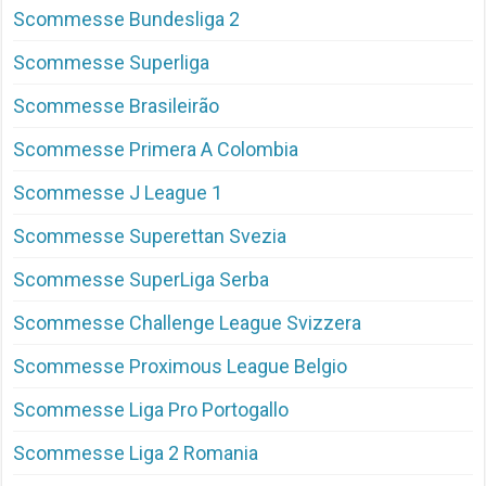
Scommesse Bundesliga 2
Scommesse Superliga
Scommesse Brasileirão
Scommesse Primera A Colombia
Scommesse J League 1
Scommesse Superettan Svezia
Scommesse SuperLiga Serba
Scommesse Challenge League Svizzera
Scommesse Proximous League Belgio
Scommesse Liga Pro Portogallo
Scommesse Liga 2 Romania