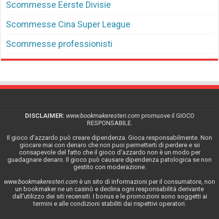
Scommesse Eerste Divisie
Scommesse Cina Super League
Scommesse professionisti
DISCLAIMER:
www.bookmakeresteri.com
promuove il GIOCO
RESPONSABILE.
Il gioco d'azzardo può creare dipendenza. Gioca responsabilmente. Non
giocare mai con denaro che non puoi permetterti di perdere e sii
consapevole del fatto che il gioco d'azzardo non è un modo per
guadagnare denaro. Il gioco può causare dipendenza patologica se non
gestito con moderazione.
www.bookmakeresteri.com
è un sito di informazioni per il consumatore, non
un bookmaker ne un casinò e declina ogni responsabilità derivante
dall'utilizzo dei siti recensiti. I bonus e le promozioni sono soggetti ai
termini e alle condizioni stabiliti dai rispettivi operatori.