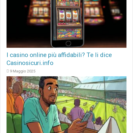
I casino online più affidabili? Te li dice
Casinosicuri.info
9 Maggio 2025