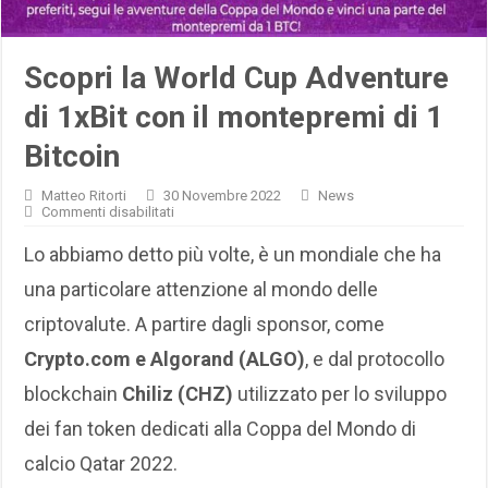
Scopri la World Cup Adventure
di 1xBit con il montepremi di 1
Bitcoin
Matteo Ritorti
30 Novembre 2022
News
su
Commenti disabilitati
Scopri
la
Lo abbiamo detto più volte, è un mondiale che ha
World
Cup
una particolare attenzione al mondo delle
Adventure
di
criptovalute. A partire dagli sponsor, come
1xBit
con
Crypto.com e Algorand (ALGO)
, e dal protocollo
il
montepremi
blockchain
Chiliz (CHZ)
di
utilizzato per lo sviluppo
1
Bitcoin
dei fan token dedicati alla Coppa del Mondo di
calcio Qatar 2022.