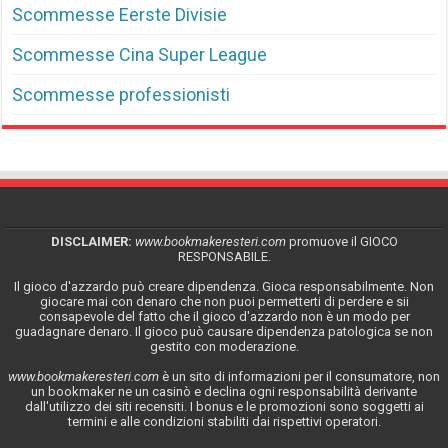
Scommesse Eerste Divisie
Scommesse Cina Super League
Scommesse professionisti
DISCLAIMER:
www.bookmakeresteri.com
promuove il GIOCO
RESPONSABILE.
Il gioco d'azzardo può creare dipendenza. Gioca responsabilmente. Non
giocare mai con denaro che non puoi permetterti di perdere e sii
consapevole del fatto che il gioco d'azzardo non è un modo per
guadagnare denaro. Il gioco può causare dipendenza patologica se non
gestito con moderazione.
www.bookmakeresteri.com
è un sito di informazioni per il consumatore, non
un bookmaker ne un casinò e declina ogni responsabilità derivante
dall'utilizzo dei siti recensiti. I bonus e le promozioni sono soggetti ai
termini e alle condizioni stabiliti dai rispettivi operatori.