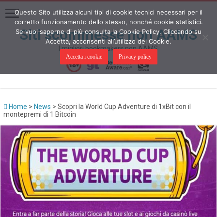
Questo Sito utilizza alcuni tipi di cookie tecnici necessari per il
corretto funzionamento dello stesso, nonché cookie statistici.
Siti scommesse non AAMS
Se vuoi saperne di più consulta la Cookie Policy. Cliccando su
Accetta, acconsenti all’utilizzo dei Cookie.
I migliori bookmakers non AAMS
Accetta i cookie
Privacy policy
Home
>
News
>
Scopri la World Cup Adventure di 1xBit con il
montepremi di 1 Bitcoin