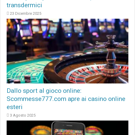
transdermici
23 Dicembre 2025
Dallo sport al gioco online:
Scommesse777.com apre ai casino online
esteri
3 Agosto 2025