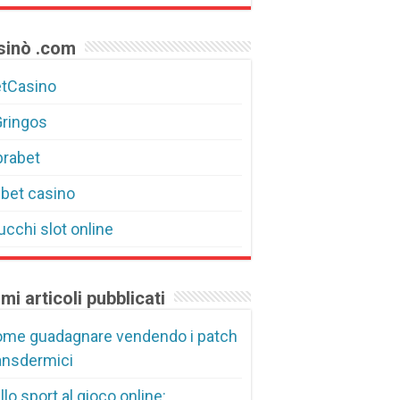
sinò .com
tCasino
ringos
brabet
bet casino
ucchi slot online
imi articoli pubblicati
me guadagnare vendendo i patch
ansdermici
llo sport al gioco online: