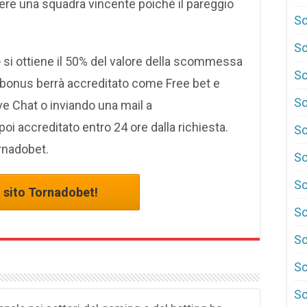
ere una squadra vincente poiché il pareggio
S
S
e
si ottiene il 50% del valore della scommessa
Sc
bonus berrà accreditato come Free bet e
S
ve Chat o inviando una mail a
i accreditato entro 24 ore dalla richiesta.
S
ornadobet.
S
S
l sito Tornadobet!
Sc
S
S
Sc