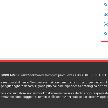
Sc
Sc
Sc
Sc
DISCLAIMER:
www.bookmakeresteri.com
promuove il GIOCO RESPONSABILE.
a responsabilmente. Non giocare mai con denaro che non puoi permetterti di p
per guadagnare denaro. Il gioco può causare dipendenza patologica se non
per il consumatore, non un bookmaker ne un casinò e declina ogni responsabilità 
romozioni sono soggetti ai termini e alle condizioni stabiliti dai rispettivi opera