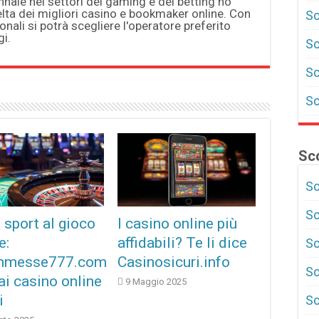
nale nei settori del gaming e del betting ho
celta dei migliori casino e bookmaker online. Con
S
nali si potrà scegliere l'operatore preferito
i.
Sc
S
Sc
Sc
S
S
 sport al gioco
I casino online più
e:
affidabili? Te li dice
Sc
mmesse777.com
Casinosicuri.info
Sc
ai casino online
9 Maggio 2025
i
Sc