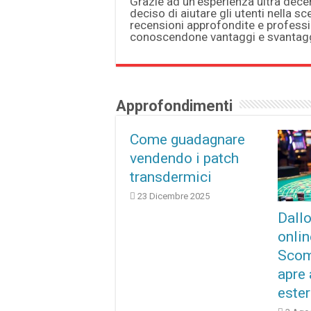
Grazie ad un'esperienza ultra decen
deciso di aiutare gli utenti nella s
recensioni approfondite e professio
conoscendone vantaggi e svantagg
Approfondimenti
Come guadagnare
vendendo i patch
transdermici
23 Dicembre 2025
Dallo
onlin
Sco
apre 
ester