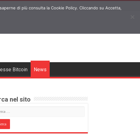
i saperne di più consulta la Cookie Policy. Cliccando su Accetta,
esse Bitcoin
News
ca nel sito