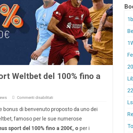
Bo
1b
Be
1
Fe
20
rt Weltbet del 100% fino a
Li
22
su
ews
Commenti disabilitati
Ls
Bonus
benvenuto
le bonus di benvenuto proposto da uno dei
sport
Re
Weltbet
eltbet, famoso per le sue numerose
del
100%
To
s sport del 100% fino a 200€, o
per i
fino
a