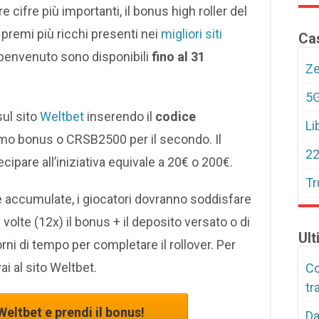
ifre più importanti, il bonus high roller del
200€
premi più ricchi presenti nei
migliori siti
Ca
 benvenuto sono disponibili
fino al 31
Ze
5G
sul sito
Weltbet
inserendo il
codice
Li
rimo bonus o CRSB2500 per il secondo. Il
22
ipare all’iniziativa equivale a 20€ o 200€.
Tr
te accumulate, i giocatori dovranno soddisfare
i volte (12x) il bonus + il deposito versato o di
Ult
rni di tempo per completare il rollover. Per
ai al sito Weltbet.
Co
tr
Weltbet e prendi il bonus!
Da