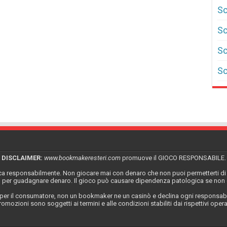
Sc
Sc
Sc
Sc
DISCLAIMER:
www.bookmakeresteri.com
promuove il GIOCO RESPONSABILE.
a responsabilmente. Non giocare mai con denaro che non puoi permetterti di p
per guadagnare denaro. Il gioco può causare dipendenza patologica se non
per il consumatore, non un bookmaker ne un casinò e declina ogni responsabilità 
romozioni sono soggetti ai termini e alle condizioni stabiliti dai rispettivi opera