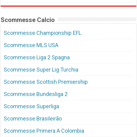
Scommesse Calcio
Scommesse Championship EFL
Scommesse MLS USA
Scommesse Liga 2 Spagna
Scommesse Super Lig Turchia
Scommesse Scottish Premiership
Scommesse Bundesliga 2
Scommesse Superliga
Scommesse Brasileirão
Scommesse Primera A Colombia