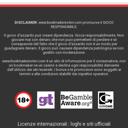
DISCLAIMER:
www.bookmakeresteri.com
promuove il GIOCO
RESPONSABILE.
Il gioco d'azzardo può creare dipendenza. Gioca responsabilmente. Non
giocare mai con denaro che non puoi permetterti di perdere e sii
consapevole del fatto che il gioco d'azzardo non è un modo per
guadagnare denaro. Il gioco può causare dipendenza patologica se non
gestito con moderazione.
www.bookmakeresteri.com
è un sito di informazioni per il consumatore, non
un bookmaker ne un casinò e declina ogni responsabilità derivante
dall'utilizzo dei siti recensiti. I bonus e le promozioni sono soggetti ai
termini e alle condizioni stabiliti dai rispettivi operatori.
Licenze internazionali : loghi e siti ufficiali