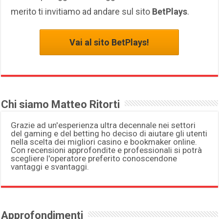
merito ti invitiamo ad andare sul sito
BetPlays
.
Vai al sito BetPlays!
Chi siamo Matteo Ritorti
Grazie ad un'esperienza ultra decennale nei settori
del gaming e del betting ho deciso di aiutare gli utenti
nella scelta dei migliori casino e bookmaker online.
Con recensioni approfondite e professionali si potrà
scegliere l'operatore preferito conoscendone
vantaggi e svantaggi.
Approfondimenti