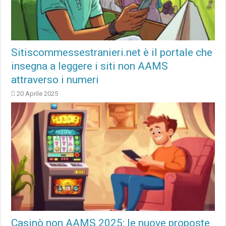
Sitiscommessestranieri.net è il portale che
insegna a leggere i siti non AAMS
attraverso i numeri
20 Aprile 2025
Casinò non AAMS 2025: le nuove proposte