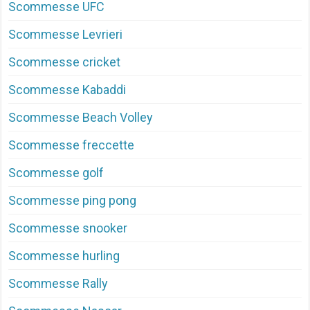
Scommesse UFC
Scommesse Levrieri
Scommesse cricket
Scommesse Kabaddi
Scommesse Beach Volley
Scommesse freccette
Scommesse golf
Scommesse ping pong
Scommesse snooker
Scommesse hurling
Scommesse Rally