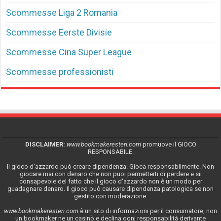
Scommesse Liga 2 Romania
Scommesse Eerste Divisie
Scommesse Cina Super League
Scommesse professionisti
DISCLAIMER:
www.bookmakeresteri.com
promuove il GIOCO
RESPONSABILE.
Il gioco d'azzardo può creare dipendenza. Gioca responsabilmente. Non
giocare mai con denaro che non puoi permetterti di perdere e sii
consapevole del fatto che il gioco d'azzardo non è un modo per
guadagnare denaro. Il gioco può causare dipendenza patologica se non
gestito con moderazione.
www.bookmakeresteri.com
è un sito di informazioni per il consumatore, non
un bookmaker ne un casinò e declina ogni responsabilità derivante