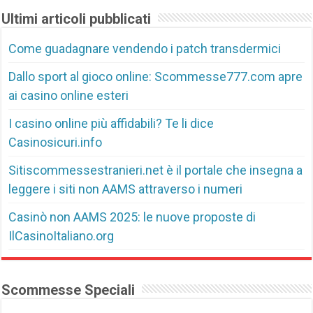
Ultimi articoli pubblicati
Come guadagnare vendendo i patch transdermici
Dallo sport al gioco online: Scommesse777.com apre
ai casino online esteri
I casino online più affidabili? Te li dice
Casinosicuri.info
Sitiscommessestranieri.net è il portale che insegna a
leggere i siti non AAMS attraverso i numeri
Casinò non AAMS 2025: le nuove proposte di
IlCasinoItaliano.org
Scommesse Speciali