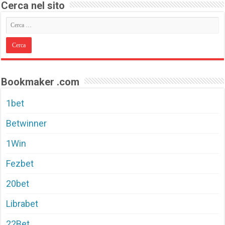
Cerca nel sito
Bookmaker .com
1bet
Betwinner
1Win
Fezbet
20bet
Librabet
22Bet