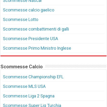
Scommesse Nascar
Scommesse calcio gaelico
Scommesse Lotto
Scommesse combattimenti di galli
Scommesse Presidente USA
Scommesse Primo Ministro Inglese
Scommesse Calcio
Scommesse Championship EFL
Scommesse MLS USA
Scommesse Liga 2 Spagna
Scommesse Super Lig Turchia