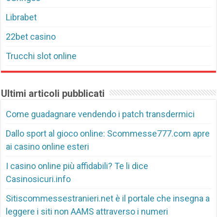
Librabet
22bet casino
Trucchi slot online
Ultimi articoli pubblicati
Come guadagnare vendendo i patch transdermici
Dallo sport al gioco online: Scommesse777.com apre
ai casino online esteri
I casino online più affidabili? Te li dice
Casinosicuri.info
Sitiscommessestranieri.net è il portale che insegna a
leggere i siti non AAMS attraverso i numeri