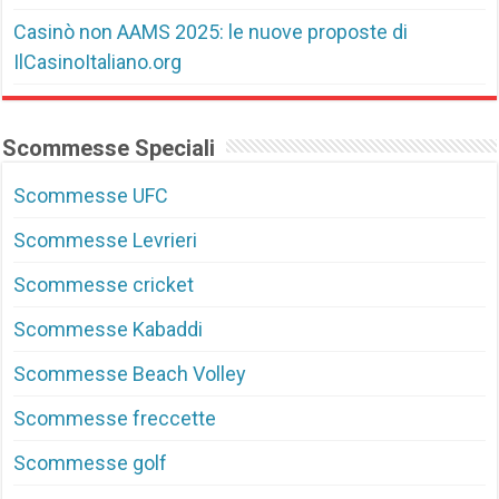
Casinò non AAMS 2025: le nuove proposte di
IlCasinoItaliano.org
Scommesse Speciali
Scommesse UFC
Scommesse Levrieri
Scommesse cricket
Scommesse Kabaddi
Scommesse Beach Volley
Scommesse freccette
Scommesse golf