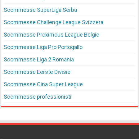
Scommesse SuperLiga Serba
Scommesse Challenge League Svizzera
Scommesse Proximous League Belgio
Scommesse Liga Pro Portogallo
Scommesse Liga 2 Romania
Scommesse Eerste Divisie
Scommesse Cina Super League
Scommesse professionisti