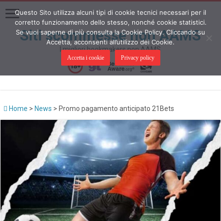
Questo Sito utilizza alcuni tipi di cookie tecnici necessari per il
corretto funzionamento dello stesso, nonché cookie statistici.
Siti scommesse non AAMS
Se vuoi saperne di più consulta la Cookie Policy. Cliccando su
Accetta, acconsenti all’utilizzo dei Cookie.
I migliori bookmakers non AAMS
Accetta i cookie
Privacy policy
Home
>
News
>
Promo pagamento anticipato 21Bets