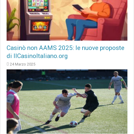
Casinò non AAMS 2025: le nuove proposte
di IlCasinoItaliano.org
24 Marzo 2025