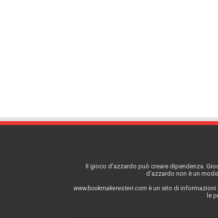
Il gioco d'azzardo può creare dipendenza. Gioc
d'azzardo non è un modo 
www.bookmakeresteri.com
è un sito di informazioni 
le p