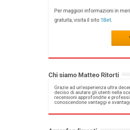
Per maggiori informazioni in meri
gratuita, visita il sito
1Bet.
Chi siamo Matteo Ritorti
Grazie ad un'esperienza ultra decen
deciso di aiutare gli utenti nella s
recensioni approfondite e professio
conoscendone vantaggi e svantagg