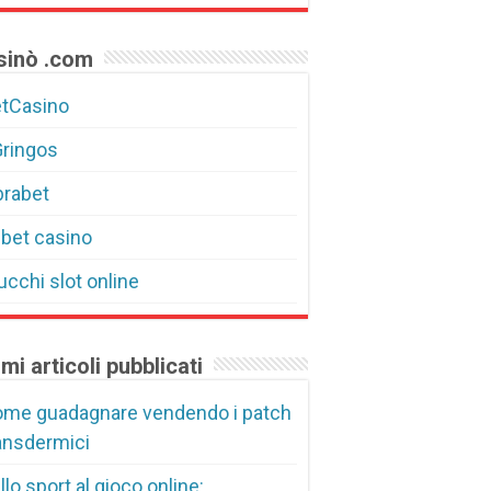
sinò .com
tCasino
ringos
brabet
bet casino
ucchi slot online
imi articoli pubblicati
me guadagnare vendendo i patch
ansdermici
llo sport al gioco online: