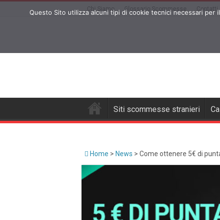
Chi Siamo
Glossario Scommesse
Contatti
Questo Sito utilizza alcuni tipi di cookie tecnici necessari per
Siti scommesse stranieri
Ca
Home
>
News
>
Come ottenere 5€ di punta