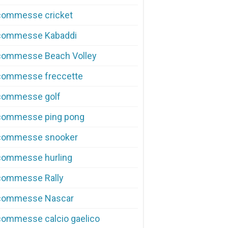
commesse cricket
commesse Kabaddi
ommesse Beach Volley
commesse freccette
commesse golf
commesse ping pong
commesse snooker
ommesse hurling
commesse Rally
commesse Nascar
ommesse calcio gaelico