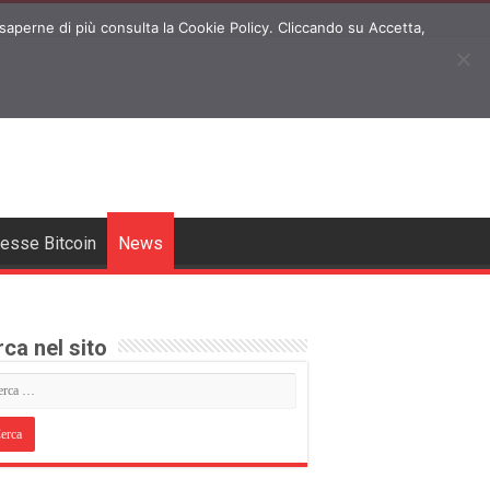
i saperne di più consulta la Cookie Policy. Cliccando su Accetta,
esse Bitcoin
News
ca nel sito