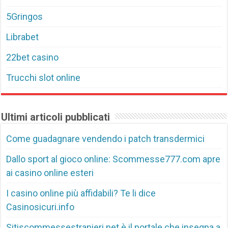
5Gringos
Librabet
22bet casino
Trucchi slot online
Ultimi articoli pubblicati
Come guadagnare vendendo i patch transdermici
Dallo sport al gioco online: Scommesse777.com apre
ai casino online esteri
I casino online più affidabili? Te li dice
Casinosicuri.info
Sitiscommessestranieri.net è il portale che insegna a