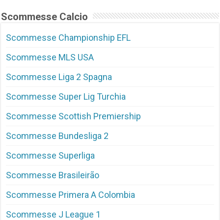
Scommesse Calcio
Scommesse Championship EFL
Scommesse MLS USA
Scommesse Liga 2 Spagna
Scommesse Super Lig Turchia
Scommesse Scottish Premiership
Scommesse Bundesliga 2
Scommesse Superliga
Scommesse Brasileirão
Scommesse Primera A Colombia
Scommesse J League 1