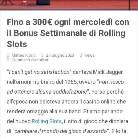
Fino a 300€ ogni mercoledì con
il Bonus Settimanale di Rolling
Slots
Matteo Ritorti
27 Giugno 2023
News
su
Commenti disabilitati
Fino
a
“
I can’t get no satisfaction
” cantava Mick Jagger
300€
ogni
nell’omonimo brano del 1965, ovvero “
non riesco
mercoledì
con
ad ottenere alcuna soddisfazione
“. Forse perché
il
Bonus
all’epoca non esisteva ancora il casino online che
Settimanale
di
renderà omaggio alla sua band. Stiamo parlando
Rolling
Slots
del nuovo
Rolling Slots
, il sito di gioco che dichiara
di “
cambiare il mondo del gioco d’azzardo
“. E lo fa