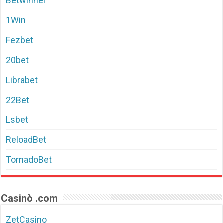
Betwinner
1Win
Fezbet
20bet
Librabet
22Bet
Lsbet
ReloadBet
TornadoBet
Casinò .com
ZetCasino