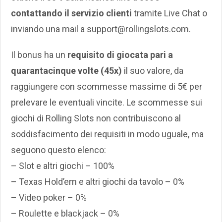
contattando il servizio clienti
tramite Live Chat o
inviando una mail a support@rollingslots.com.
Il bonus ha un
requisito di giocata pari a
quarantacinque volte (45x)
il suo valore, da
raggiungere con scommesse massime di 5€ per
prelevare le eventuali vincite. Le scommesse sui
giochi di Rolling Slots non contribuiscono al
soddisfacimento dei requisiti in modo uguale, ma
seguono questo elenco:
– Slot e altri giochi – 100%
– Texas Hold’em e altri giochi da tavolo – 0%
– Video poker – 0%
– Roulette e blackjack – 0%