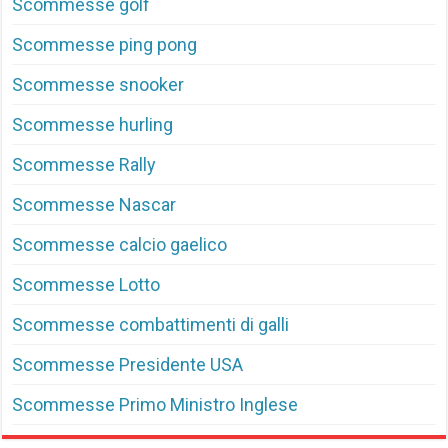
Scommesse golf
Scommesse ping pong
Scommesse snooker
Scommesse hurling
Scommesse Rally
Scommesse Nascar
Scommesse calcio gaelico
Scommesse Lotto
Scommesse combattimenti di galli
Scommesse Presidente USA
Scommesse Primo Ministro Inglese