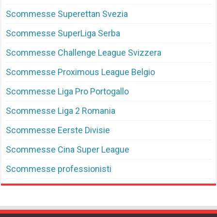
Scommesse Superettan Svezia
Scommesse SuperLiga Serba
Scommesse Challenge League Svizzera
Scommesse Proximous League Belgio
Scommesse Liga Pro Portogallo
Scommesse Liga 2 Romania
Scommesse Eerste Divisie
Scommesse Cina Super League
Scommesse professionisti