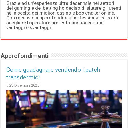
Grazie ad un'esperienza ultra decennale nei settori
del gaming e del betting ho deciso di aiutare gli utenti
nella scelta dei migliori casino e bookmaker online.
Con recensioni approfondite e professionali si potrà
scegliere l'operatore preferito conoscendone
vantaggi e svantaggi.
Approfondimenti
Come guadagnare vendendo i patch
transdermici
23 Dicembre 2025