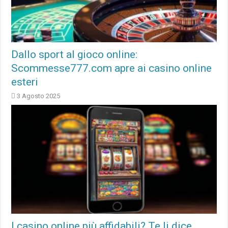
Dallo sport al gioco online:
Scommesse777.com apre ai casino online
esteri
3 Agosto 2025
I casino online più affidabili? Te li dice