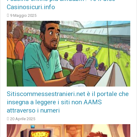
Casinosicuri.info
9 Maggio 2025
Sitiscommessestranieri.net è il portale che
insegna a leggere i siti non AAMS
attraverso i numeri
20 Aprile 2025