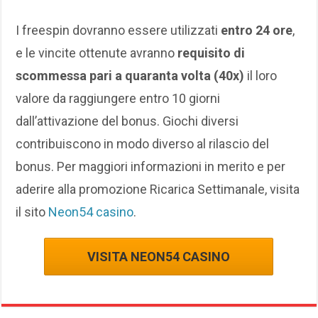
I freespin dovranno essere utilizzati
entro 24 ore
,
e le vincite ottenute avranno
requisito di
scommessa pari a quaranta volta (40x)
il loro
valore da raggiungere entro 10 giorni
dall’attivazione del bonus. Giochi diversi
contribuiscono in modo diverso al rilascio del
bonus. Per maggiori informazioni in merito e per
aderire alla promozione Ricarica Settimanale, visita
il sito
Neon54 casino
.
VISITA NEON54 CASINO