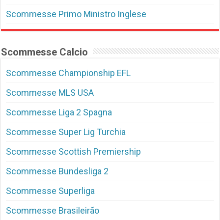
Scommesse Primo Ministro Inglese
Scommesse Calcio
Scommesse Championship EFL
Scommesse MLS USA
Scommesse Liga 2 Spagna
Scommesse Super Lig Turchia
Scommesse Scottish Premiership
Scommesse Bundesliga 2
Scommesse Superliga
Scommesse Brasileirão