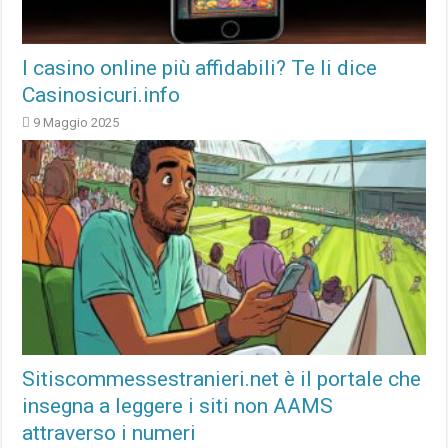
I casino online più affidabili? Te li dice
Casinosicuri.info
9 Maggio 2025
Sitiscommessestranieri.net è il portale che
insegna a leggere i siti non AAMS
attraverso i numeri