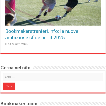
Bookmakerstranieri.info: le nuove
ambiziose sfide per il 2025
14 Marzo 2025
Cerca nel sito
Bookmaker .com