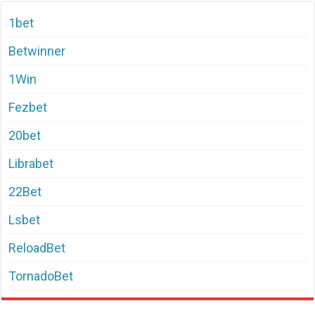
1bet
Betwinner
1Win
Fezbet
20bet
Librabet
22Bet
Lsbet
ReloadBet
TornadoBet