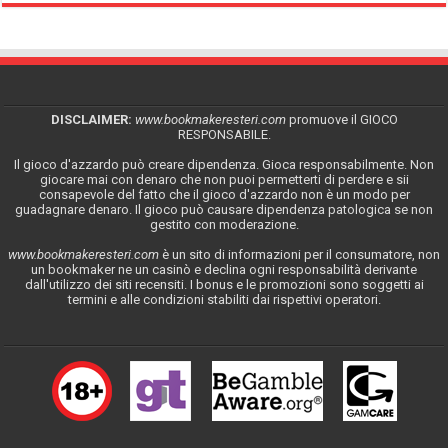
DISCLAIMER:
www.bookmakeresteri.com
promuove il GIOCO
RESPONSABILE.
Il gioco d'azzardo può creare dipendenza. Gioca responsabilmente. Non
giocare mai con denaro che non puoi permetterti di perdere e sii
consapevole del fatto che il gioco d'azzardo non è un modo per
guadagnare denaro. Il gioco può causare dipendenza patologica se non
gestito con moderazione.
www.bookmakeresteri.com
è un sito di informazioni per il consumatore, non
un bookmaker ne un casinò e declina ogni responsabilità derivante
dall'utilizzo dei siti recensiti. I bonus e le promozioni sono soggetti ai
termini e alle condizioni stabiliti dai rispettivi operatori.