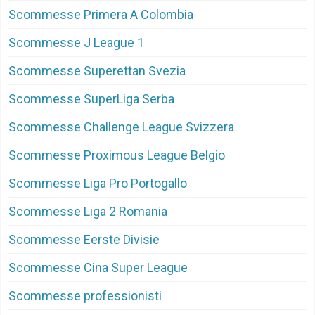
Scommesse Primera A Colombia
Scommesse J League 1
Scommesse Superettan Svezia
Scommesse SuperLiga Serba
Scommesse Challenge League Svizzera
Scommesse Proximous League Belgio
Scommesse Liga Pro Portogallo
Scommesse Liga 2 Romania
Scommesse Eerste Divisie
Scommesse Cina Super League
Scommesse professionisti