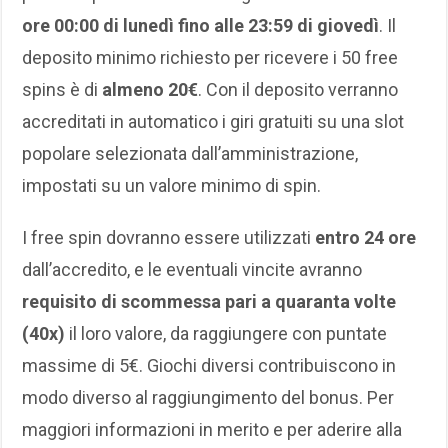
ore 00:00 di lunedì fino alle 23:59 di giovedì
. Il
deposito minimo richiesto per ricevere i 50 free
spins è di
almeno 20€
. Con il deposito verranno
accreditati in automatico i giri gratuiti su una slot
popolare selezionata dall’amministrazione,
impostati su un valore minimo di spin.
I free spin dovranno essere utilizzati
entro 24 ore
dall’accredito, e le eventuali vincite avranno
requisito di scommessa pari a quaranta volte
(40x)
il loro valore, da raggiungere con puntate
massime di 5€. Giochi diversi contribuiscono in
modo diverso al raggiungimento del bonus. Per
maggiori informazioni in merito e per aderire alla