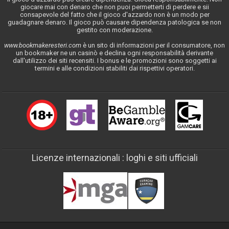
giocare mai con denaro che non puoi permetterti di perdere e sii
consapevole del fatto che il gioco d'azzardo non è un modo per
guadagnare denaro. Il gioco può causare dipendenza patologica se non
gestito con moderazione.
www.bookmakeresteri.com
è un sito di informazioni per il consumatore, non
un bookmaker ne un casinò e declina ogni responsabilità derivante
dall'utilizzo dei siti recensiti. I bonus e le promozioni sono soggetti ai
termini e alle condizioni stabiliti dai rispettivi operatori.
Licenze internazionali : loghi e siti ufficiali