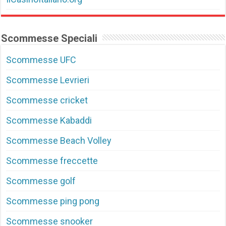
Scommesse Speciali
Scommesse UFC
Scommesse Levrieri
Scommesse cricket
Scommesse Kabaddi
Scommesse Beach Volley
Scommesse freccette
Scommesse golf
Scommesse ping pong
Scommesse snooker