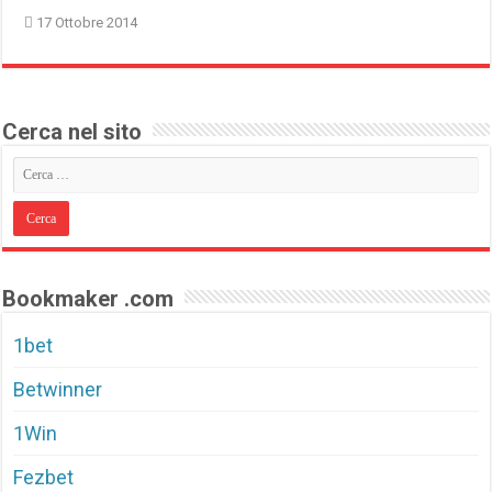
17 Ottobre 2014
Cerca nel sito
Bookmaker .com
1bet
Betwinner
1Win
Fezbet