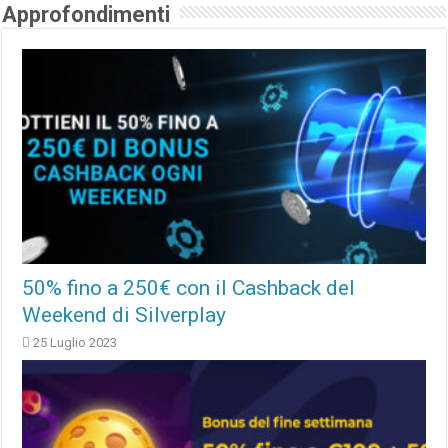
Approfondimenti
50% fino a 250€ con il Cashback del
Weekend di Silverplay
25 Luglio 2023