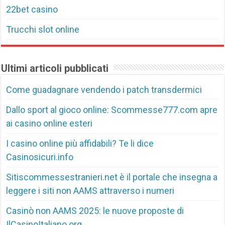
22bet casino
Trucchi slot online
Ultimi articoli pubblicati
Come guadagnare vendendo i patch transdermici
Dallo sport al gioco online: Scommesse777.com apre
ai casino online esteri
I casino online più affidabili? Te li dice
Casinosicuri.info
Sitiscommessestranieri.net è il portale che insegna a
leggere i siti non AAMS attraverso i numeri
Casinò non AAMS 2025: le nuove proposte di
IlCasinoItaliano.org