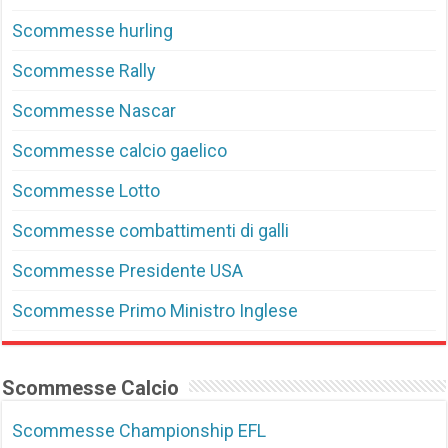
Scommesse hurling
Scommesse Rally
Scommesse Nascar
Scommesse calcio gaelico
Scommesse Lotto
Scommesse combattimenti di galli
Scommesse Presidente USA
Scommesse Primo Ministro Inglese
Scommesse Calcio
Scommesse Championship EFL