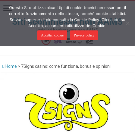
Questo Sito utilizza alcuni tipi di cookie tecnici necessari per il
corretto funzionamento dello stesso, nonché cookie statistici.
Siti scommesse non AAMS
Se vuoi saperne di più consulta la Cookie Policy. Cliccando su
Accetta, acconsenti all’utilizzo dei Cookie.
I migliori bookmakers non AAMS
Accetta i cookie
Privacy policy
Home
>
7Signs casino: come funziona, bonus e opinioni