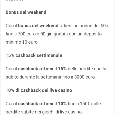
Bonus del weekend
Con il
bonus del weekend
ottieni un bonus del 50%
fino a 700 euro e 50 giri gratuiti con un deposito
minimo 10 euro.
15% cashback settimanale
Con il
cashback ottieni il 15%
delle perdite che hai
subito durante la settimana fino a 3000 euro.
10% di cashback del live casino
Con il
cashback ottieni il 10%
fino a 150€ sulle
perdite subite nei giochi di live casino.