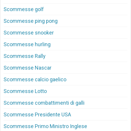
Scommesse golf
Scommesse ping pong
Scommesse snooker
Scommesse hurling
Scommesse Rally
Scommesse Nascar
Scommesse calcio gaelico
Scommesse Lotto
Scommesse combattimenti di galli
Scommesse Presidente USA
Scommesse Primo Ministro Inglese