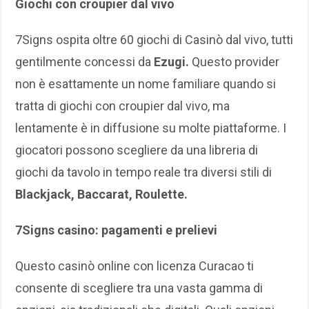
Giochi con croupier dal vivo
7Signs ospita oltre 60 giochi di Casinò dal vivo, tutti
gentilmente concessi da
Ezugi.
Questo provider
non è esattamente un nome familiare quando si
tratta di giochi con croupier dal vivo, ma
lentamente è in diffusione su molte piattaforme. I
giocatori possono scegliere da una libreria di
giochi da tavolo in tempo reale tra diversi stili di
Blackjack, Baccarat, Roulette.
7Signs casino: pagamenti e prelievi
Questo casinò online con licenza Curacao ti
consente di scegliere tra una vasta gamma di