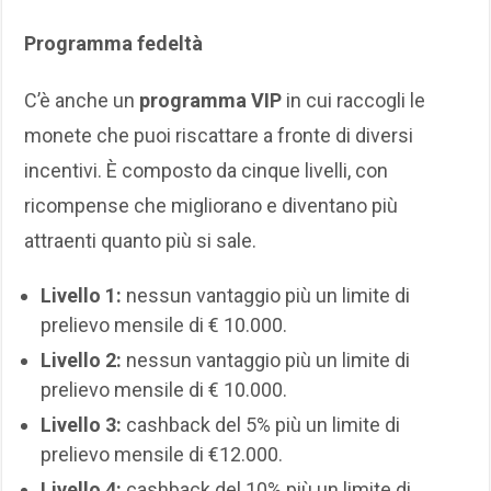
Programma fedeltà
C’è anche un
programma VIP
in cui raccogli le
monete che puoi riscattare a fronte di diversi
incentivi. È composto da cinque livelli, con
ricompense che migliorano e diventano più
attraenti quanto più si sale.
Livello 1:
nessun vantaggio più un limite di
prelievo mensile di € 10.000.
Livello 2:
nessun vantaggio più un limite di
prelievo mensile di € 10.000.
Livello 3:
cashback del 5% più un limite di
prelievo mensile di €12.000.
Livello 4:
cashback del 10% più un limite di