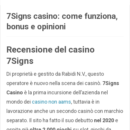
7Signs casino: come funziona,
bonus e opinioni
Recensione del casino
7Signs
Di proprietà e gestito da Rabidi N.V., questo
operatore è nuovo nella scena dei casinò.
7Signs
Casino
è la prima incursione dell’azienda nel
mondo dei
casino non aams
, tuttavia è in
lavorazione anche un secondo casinò con marchio
separato. Il sito ha fatto il suo debutto
nel 2020
e
ospita già
oltre 2.000 giochi
su slot, giochi da