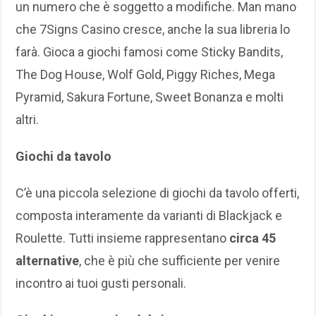
un numero che è soggetto a modifiche. Man mano
che 7Signs Casino cresce, anche la sua libreria lo
farà. Gioca a giochi famosi come Sticky Bandits,
The Dog House, Wolf Gold, Piggy Riches, Mega
Pyramid, Sakura Fortune, Sweet Bonanza e molti
altri.
Giochi da tavolo
C’è una piccola selezione di giochi da tavolo offerti,
composta interamente da varianti di Blackjack e
Roulette. Tutti insieme rappresentano
circa 45
alternative
, che è più che sufficiente per venire
incontro ai tuoi gusti personali.