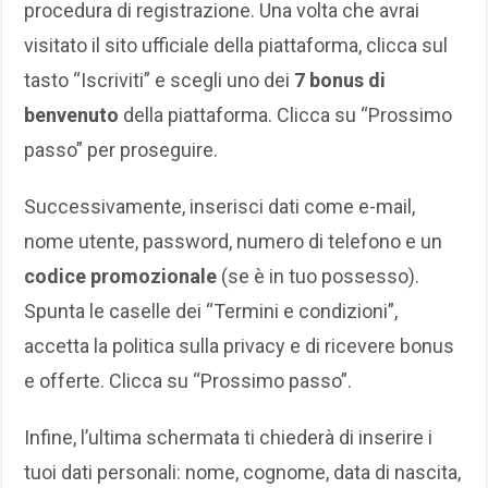
procedura di registrazione. Una volta che avrai
visitato il sito ufficiale della piattaforma, clicca sul
tasto “Iscriviti” e scegli uno dei
7 bonus di
benvenuto
della piattaforma. Clicca su “Prossimo
passo” per proseguire.
Successivamente, inserisci dati come e-mail,
nome utente, password, numero di telefono e un
codice promozionale
(se è in tuo possesso).
Spunta le caselle dei “Termini e condizioni”,
accetta la politica sulla privacy e di ricevere bonus
e offerte. Clicca su “Prossimo passo”.
Infine, l’ultima schermata ti chiederà di inserire i
tuoi dati personali: nome, cognome, data di nascita,