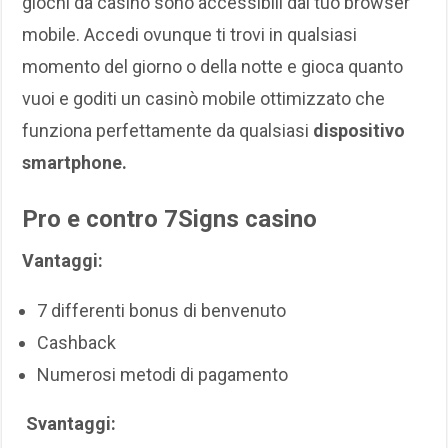
giochi da casinò sono accessibili dal tuo browser
mobile. Accedi ovunque ti trovi in qualsiasi
momento del giorno o della notte e gioca quanto
vuoi e goditi un casinò mobile ottimizzato che
funziona perfettamente da qualsiasi
dispositivo
smartphone.
Pro e contro 7Signs casino
Vantaggi:
7 differenti bonus di benvenuto
Cashback
Numerosi metodi di pagamento
Svantaggi: