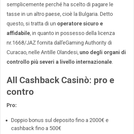
semplicemente perché ha scelto di pagare le
tasse in un altro paese, cioè la Bulgaria. Detto
questo, si tratta di un
operatore sicuro e
affidabile
, in quanto in possesso della licenza
nr.1668/JAZ fornita dall’eGaming Authority di
Curacao, nelle Antille Olandesi,
uno degli organi di
controllo più severi a livello internazionale
.
All Cashback Casinò: pro e
contro
Pro:
Doppio bonus sul deposito fino a 2000€ e
cashback fino a 500€