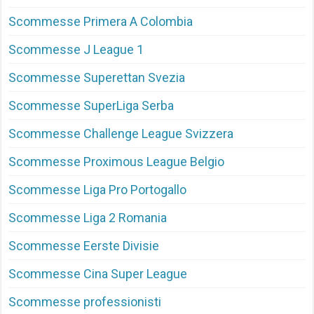
Scommesse Primera A Colombia
Scommesse J League 1
Scommesse Superettan Svezia
Scommesse SuperLiga Serba
Scommesse Challenge League Svizzera
Scommesse Proximous League Belgio
Scommesse Liga Pro Portogallo
Scommesse Liga 2 Romania
Scommesse Eerste Divisie
Scommesse Cina Super League
Scommesse professionisti